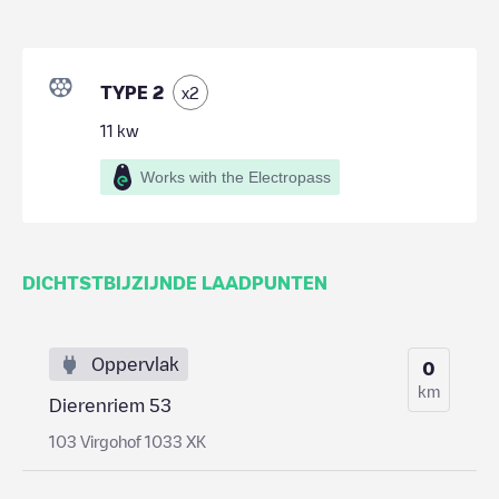
TYPE 2
x
2
11
kw
Works with the Electropass
DICHTSTBIJZIJNDE LAADPUNTEN
Oppervlak
0
km
Dierenriem 53
103 Virgohof 1033 XK