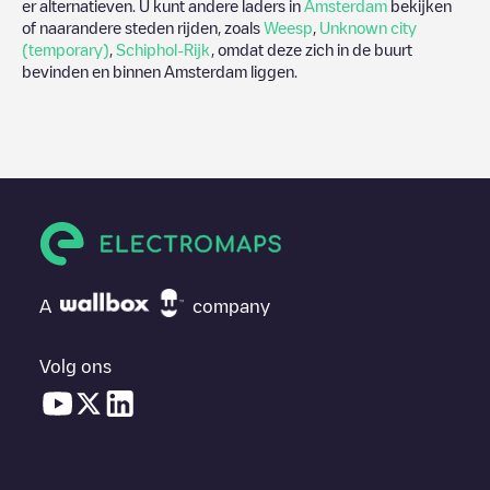
er alternatieven. U kunt andere laders in
Amsterdam
bekijken
of naarandere steden rijden, zoals
Weesp
,
Unknown city
(temporary)
,
Schiphol-Rijk
, omdat deze zich in de buurt
bevinden en binnen
Amsterdam
liggen.
A
company
Volg ons