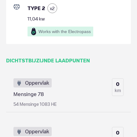
TYPE 2
x
2
11,04
kw
Works with the Electropass
DICHTSTBIJZIJNDE LAADPUNTEN
Oppervlak
0
km
Mensinge 78
54 Mensinge 1083 HE
Oppervlak
0