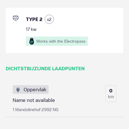
TYPE 2
x
2
17
kw
Works with the Electropass
DICHTSTBIJZIJNDE LAADPUNTEN
Oppervlak
0
km
Name not available
1 Mandolinehof 2992 NG