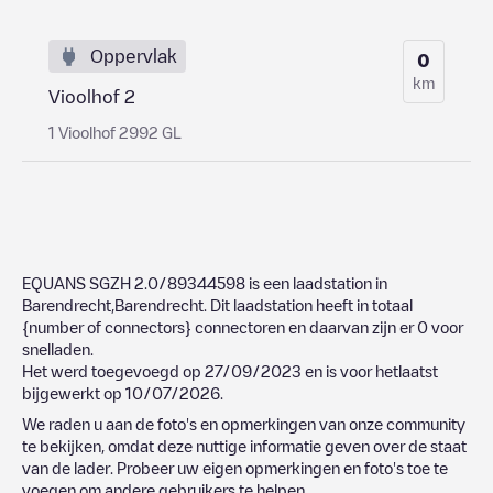
Oppervlak
0
km
Vioolhof 2
1 Vioolhof 2992 GL
EQUANS SGZH 2.0/89344598
is een laadstation in
Barendrecht
,
Barendrecht
. Dit laadstation heeft in totaal
{number of connectors}
connectoren en daarvan zijn er
0
voor
snelladen.
Het werd toegevoegd op
27/09/2023
en is voor hetlaatst
bijgewerkt op
10/07/2026
.
We raden u aan de foto's en opmerkingen van onze community
te bekijken, omdat deze nuttige informatie geven over de staat
van de lader. Probeer uw eigen opmerkingen en foto's toe te
voegen om andere gebruikers te helpen.