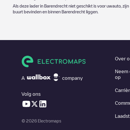
Als deze lader in
Barendrecht
niet geschikt is voor uwauto, zijn
buurt bevinden en binnen
Barendrecht
liggen.
Over o
Neem 
op
A
company
Carriè
Volg ons
Commu
Laadst
© 2026 Electromaps