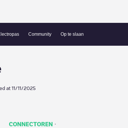
Name not available
lectropas
Community
Op te slaan
e
ed at
11/11/2025
·
CONNECTOREN