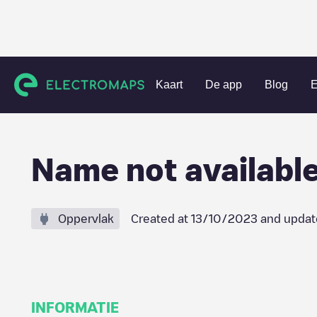
Charging stations
Nederland
Barendrecht
Barendrecht
Kaart
De app
Blog
E
Name not availabl
Oppervlak
Created at
13/10/2023
and updat
INFORMATIE