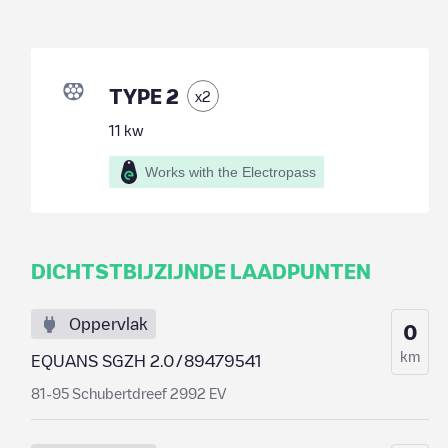
TYPE 2
x
2
11
kw
Works with the Electropass
DICHTSTBIJZIJNDE LAADPUNTEN
Oppervlak
0
km
EQUANS SGZH 2.0/89479541
81-95 Schubertdreef 2992 EV