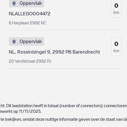
Oppervlak
0
km
NLALLEGO004472
6 Harplaan 2992 NC
Oppervlak
0
km
NL, Rossinisingel 9, 2992 PB Barendrecht
20 Verdistraat 2992 PJ
cht
. Dit laadstation heeft in totaal
{number of connectors}
connectoren 
jgewerkt op
11/11/2025
.
e bekijken, omdat deze nuttige informatie geven over de staat van d