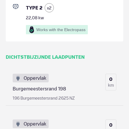
TYPE 2
x
2
22,08
kw
Works with the Electropass
DICHTSTBIJZIJNDE LAADPUNTEN
Oppervlak
0
km
Burgemeestersrand 198
196 Burgemeestersrand 2625 NZ
Oppervlak
0