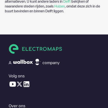
alternatieven. U kunt andere laders in
Delft
bekijken of
naarandere steden rijden, zoals
Huizen
, omdat deze zich in de
buurt bevinden en binnen
Delft
liggen.
A
company
Volg ons
Over ons