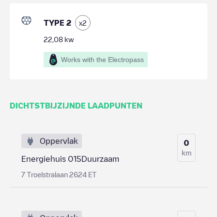
TYPE 2
x
2
22,08
kw
Works with the Electropass
DICHTSTBIJZIJNDE LAADPUNTEN
Oppervlak
0
km
Energiehuis 015Duurzaam
7 Troelstralaan 2624 ET