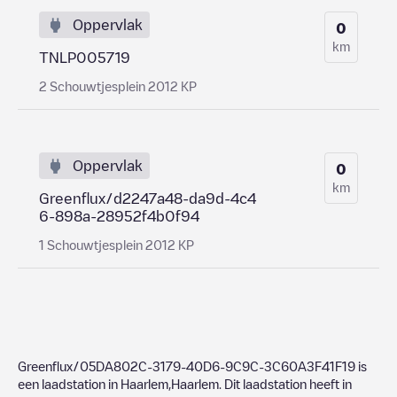
Oppervlak
0
km
TNLP005719
2 Schouwtjesplein 2012 KP
Oppervlak
0
km
Greenflux/d2247a48-da9d-4c4
6-898a-28952f4b0f94
1 Schouwtjesplein 2012 KP
Greenflux/05DA802C-3179-40D6-9C9C-3C60A3F41F19
is
een laadstation in
Haarlem
,
Haarlem
. Dit laadstation heeft in