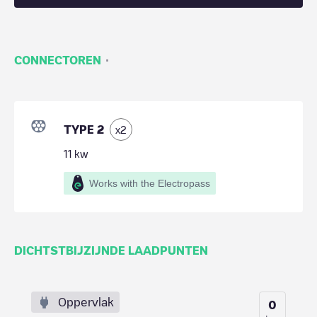
·
CONNECTOREN
TYPE 2
x
2
11
kw
Works with the Electropass
DICHTSTBIJZIJNDE LAADPUNTEN
Oppervlak
0