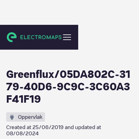
Haarlem
Greenflux/05DA802C-31
79-40D6-9C9C-3C60A3
F41F19
Oppervlak
Created at
25/06/2019
and updated at
08/08/2024