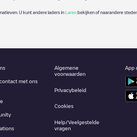
ernatieven. U kunt andere laders in
Laren
bekijken of naarandere steden 
ns
Algemene
App 
voorwaarden
contact met ons
Privacybeleid
re
Cookies
nity
Help/Veelgestelde
ations
vragen