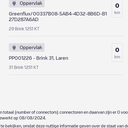
Oppervlak
0
km
Greenflux/00337B08-5AB4-4D32-8B6D-B1
27D287A6AD
29 Brink 1251 KT
Oppervlak
0
km
PP001226 - Brink 31, Laren
31 Brink 1251 KT
in totaal
{number of connectors}
connectoren en daarvan zijn er
0
voor
jgewerkt op
08/08/2024
.
e bekijken, omdat deze nuttige informatie geven over de staat van d