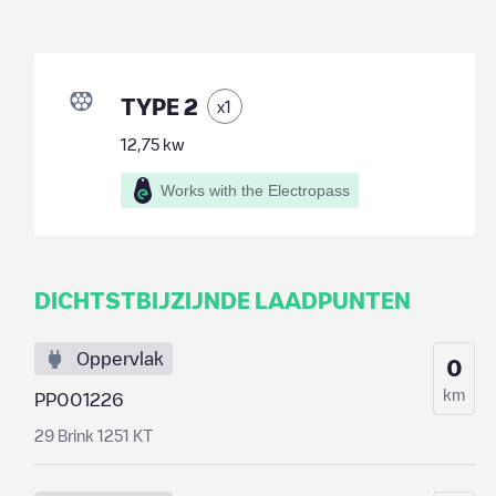
TYPE 2
x
1
12,75
kw
Works with the Electropass
DICHTSTBIJZIJNDE LAADPUNTEN
Oppervlak
0
km
PP001226
29 Brink 1251 KT