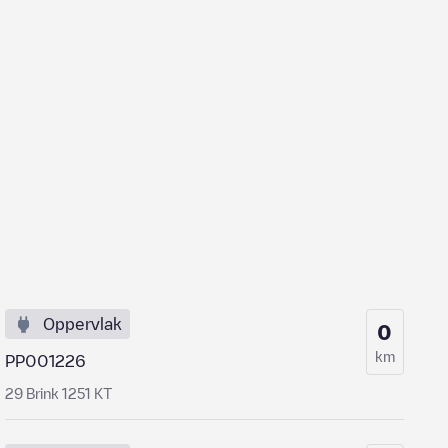
Oppervlak
0
km
PP001226
29 Brink 1251 KT