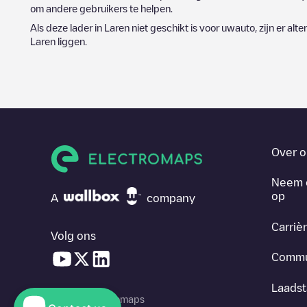
om andere gebruikers te helpen.
Als deze lader in
Laren
niet geschikt is voor uwauto, zijn er alt
Laren
liggen.
Over o
Neem 
op
A
company
Carriè
Volg ons
Commu
Laadst
© 2026 Electromaps