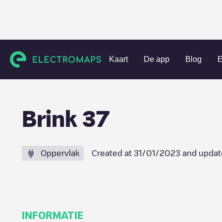
Charging stations
Nederland
Laren
Laren
Brink 37
Kaart
De app
Blog
E
Brink 37
Oppervlak
Created at
31/01/2023
and updat
INFORMATIE