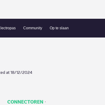
ichielsgestel
Brouwerstraat 3
lectropas
Community
Op te slaan
ted at
18/12/2024
·
CONNECTOREN