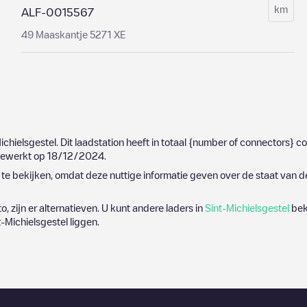
km
ALF-0015567
49 Maaskantje 5271 XE
ichielsgestel
. Dit laadstation heeft in totaal
{number of connectors}
co
jgewerkt op
18/12/2024
.
e bekijken, omdat deze nuttige informatie geven over de staat van d
o, zijn er alternatieven. U kunt andere laders in
Sint-Michielsgestel
bek
t-Michielsgestel
liggen.