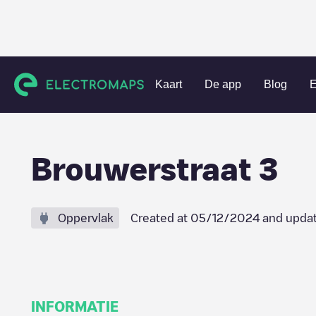
Charging stations
Nederland
Sint-Michielsgestel
Sint-M
Kaart
De app
Blog
E
Brouwerstraat 3
Oppervlak
Created at
05/12/2024
and upda
INFORMATIE