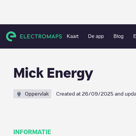
Charging stations
Nederland
Tilburg
Tilburg
Mick E
Kaart
De app
Blog
E
Mick Energy
Oppervlak
Created at
26/09/2025
and upda
INFORMATIE