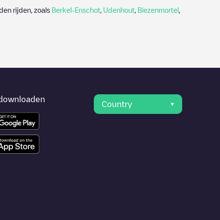
en rijden, zoals
Berkel-Enschot
,
Udenhout
,
Biezenmortel
,
downloaden
Country