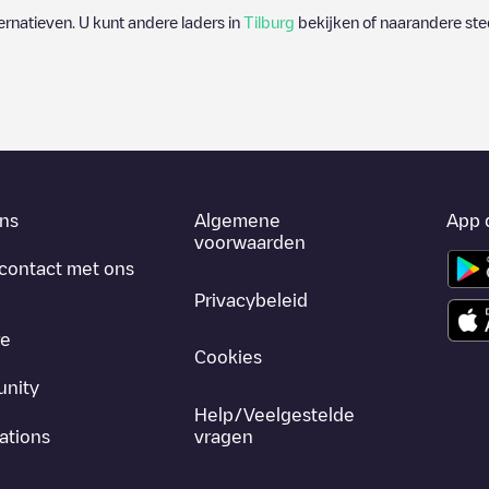
ternatieven. U kunt andere laders in
Tilburg
bekijken of naarandere sted
ns
Algemene
App 
voorwaarden
contact met ons
Privacybeleid
re
Cookies
nity
Help/Veelgestelde
ations
vragen