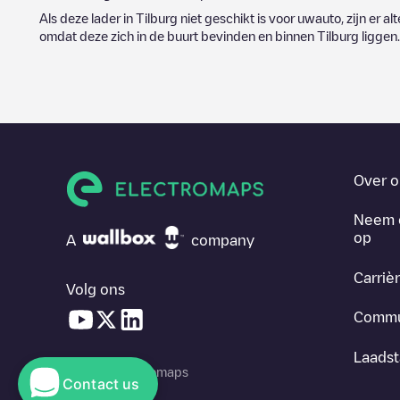
Als deze lader in
Tilburg
niet geschikt is voor uwauto, zijn er al
omdat deze zich in de buurt bevinden en binnen
Tilburg
liggen.
Over o
Neem 
op
A
company
Carriè
Volg ons
Commu
Laadst
© 2026 Electromaps
Contact us