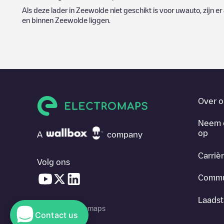
Als deze lader in
Zeewolde
niet geschikt is voor uwauto, zijn er
en binnen
Zeewolde
liggen.
Over o
Neem 
op
A
company
Carriè
Volg ons
Commu
Laadst
© 2026 Electromaps
Contact us