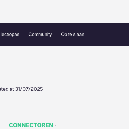
7108789
lectropas
Community
Op te slaan
ted at
31/07/2025
·
CONNECTOREN