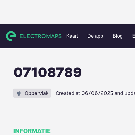
Charging stations
Nederland
Zeewolde
Zeewolde
0
Kaart
De app
Blog
E
07108789
Oppervlak
Created at
06/06/2025
and upda
INFORMATIE