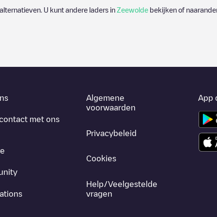
 alternatieven. U kunt andere laders in
Zeewolde
bekijken of naarander
ns
Algemene
App 
voorwaarden
contact met ons
Privacybeleid
re
Cookies
nity
Help/Veelgestelde
ations
vragen