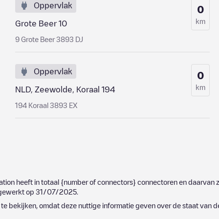
Oppervlak
0
km
Grote Beer 10
9 Grote Beer 3893 DJ
Oppervlak
0
km
NLD, Zeewolde, Koraal 194
194 Koraal 3893 EX
tation heeft in totaal
{number of connectors}
connectoren en daarvan z
ijgewerkt op
31/07/2025
.
e bekijken, omdat deze nuttige informatie geven over de staat van d