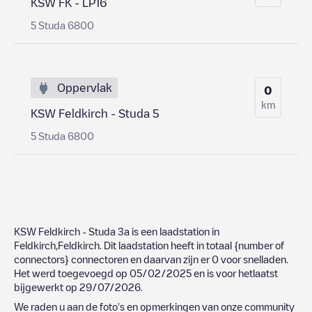
KSW FK - LP16
5 Studa 6800
Oppervlak
0
km
KSW Feldkirch - Studa 5
5 Studa 6800
KSW Feldkirch - Studa 3a
is een laadstation in
Feldkirch
,
Feldkirch
. Dit laadstation heeft in totaal
{number of
connectors}
connectoren en daarvan zijn er
0
voor snelladen.
Het werd toegevoegd op
05/02/2025
en is voor hetlaatst
bijgewerkt op
29/07/2026
.
We raden u aan de foto's en opmerkingen van onze community