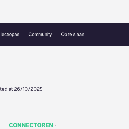
 FKT - LP 22
lectropas
Community
Op te slaan
ted at
26/10/2025
·
CONNECTOREN