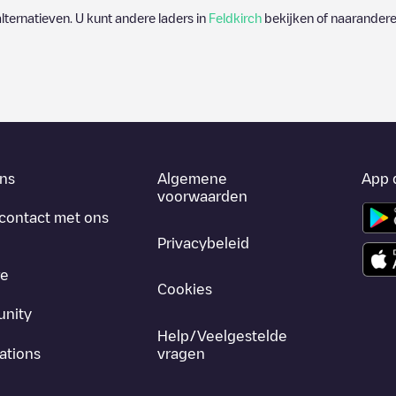
alternatieven. U kunt andere laders in
Feldkirch
bekijken of naarandere 
ns
Algemene
App 
voorwaarden
contact met ons
Privacybeleid
re
Cookies
nity
Help/Veelgestelde
ations
vragen