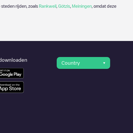
steden rijden, zoals
Rankweil
,
Götzis
,
Meiningen
, omdat deze
downloaden
Country