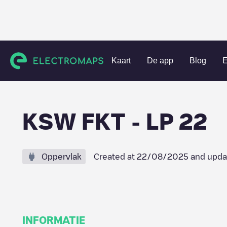
Charging stations
Oostenrijk
Feldkirch
Feldkirch
KSW
Kaart
De app
Blog
E
KSW FKT - LP 22
Oppervlak
Created at
22/08/2025
and upda
INFORMATIE