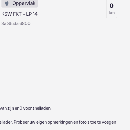
Oppervlak
0
km
KSW FKT - LP 14
3a Studa 6800
an zijn er
0
voor snelladen.
e lader. Probeer uw eigen opmerkingen en foto's toe te voegen