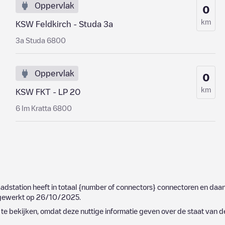
Oppervlak
0
km
KSW Feldkirch - Studa 3a
3a Studa 6800
Oppervlak
0
km
KSW FKT - LP 20
6 Im Kratta 6800
laadstation heeft in totaal
{number of connectors}
connectoren en daarv
ijgewerkt op
26/10/2025
.
e bekijken, omdat deze nuttige informatie geven over de staat van d