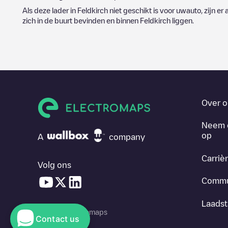
Als deze lader in
Feldkirch
niet geschikt is voor uwauto, zijn er 
zich in de buurt bevinden en binnen
Feldkirch
liggen.
Over o
Neem 
op
A
company
Carriè
Volg ons
Commu
Laadst
© 2026 Electromaps
Contact us