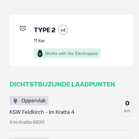
TYPE 2
x
4
11
kw
Works with the Electropass
DICHTSTBIJZIJNDE LAADPUNTEN
Oppervlak
0
km
KSW Feldkirch - Im Kratta 4
6 Im Kratta 6800