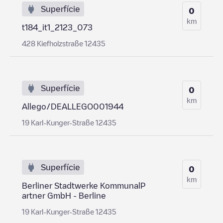
Superfície
0
km
t184_it1_2123_073
428 Kiefholzstraße 12435
Superfície
0
km
Allego/DEALLEGO001944
19 Karl-Kunger-Straße 12435
Superfície
0
km
Berliner Stadtwerke KommunalP
artner GmbH - Berline
19 Karl-Kunger-Straße 12435