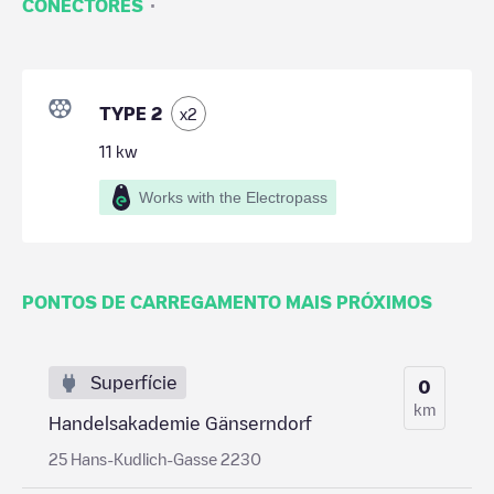
·
CONECTORES
TYPE 2
x
2
11
kw
Works with the Electropass
PONTOS DE CARREGAMENTO MAIS PRÓXIMOS
Superfície
0
km
Handelsakademie Gänserndorf
25 Hans-Kudlich-Gasse 2230