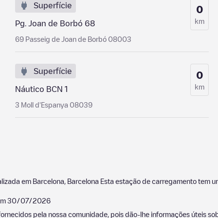
Superfície
0
km
Pg. Joan de Borbó 68
69 Passeig de Joan de Borbó 08003
Superfície
0
km
Náutico BCN 1
3 Moll d'Espanya 08039
alizada em
Barcelona
,
Barcelona
Esta estação de carregamento tem um
 em
30/07/2026
ornecidos pela nossa comunidade, pois dão-lhe informações úteis sobr