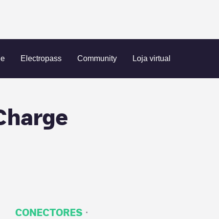
rge point EDP Charge
ue
Electropass
Community
Loja virtual
Charge
·
CONECTORES