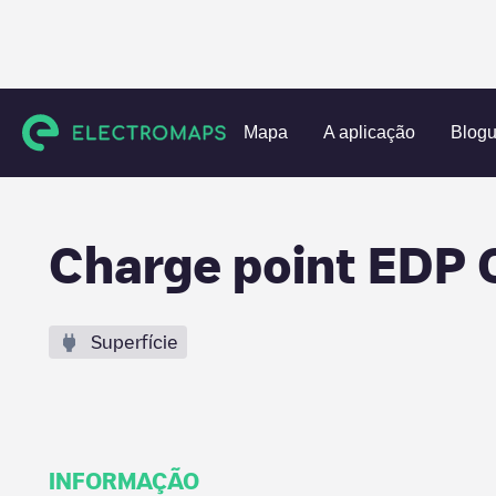
Charging stations
Espanha
Barcelona
Barcelona
Cha
Mapa
A aplicação
Blog
Charge point EDP 
Superfície
INFORMAÇÃO