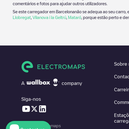
comentários e fotos para ajudar outros utilizadores.
Se este carregador em
Barcelona
não se adequa ao seu carro, 
Llobregat
,
Vilanova i la Geltrú
,
Mataró
, porque estão perto e de
Sobre 
Conta
A
company
Carrei
Siga-nos
Commu
Estaçõ
carre
© 2026 Electromaps