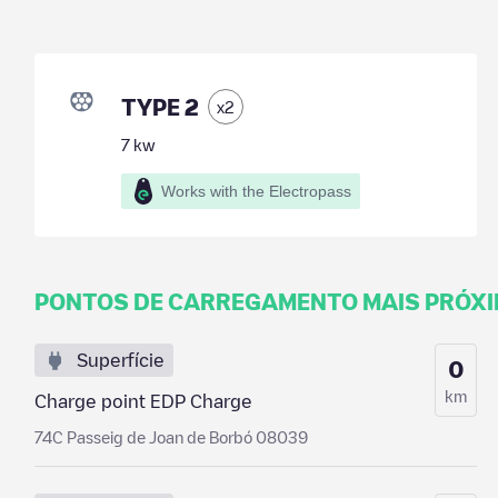
TYPE 2
x
2
7
kw
Works with the Electropass
PONTOS DE CARREGAMENTO MAIS PRÓX
Superfície
0
km
Charge point EDP Charge
74C Passeig de Joan de Borbó 08039