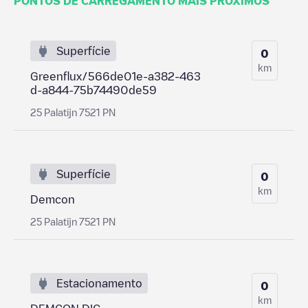
PONTOS DE CARREGAMENTO MAIS PRÓXIMOS
Superfície
0
km
Greenflux/566de01e-a382-463
d-a844-75b74490de59
25 Palatijn 7521 PN
Superfície
0
km
Demcon
25 Palatijn 7521 PN
Estacionamento
0
km