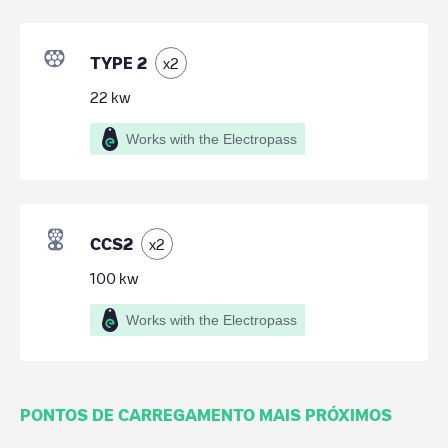
TYPE 2
x
2
22
kw
Works with the Electropass
CCS2
x
2
100
kw
Works with the Electropass
PONTOS DE CARREGAMENTO MAIS PRÓXIMOS