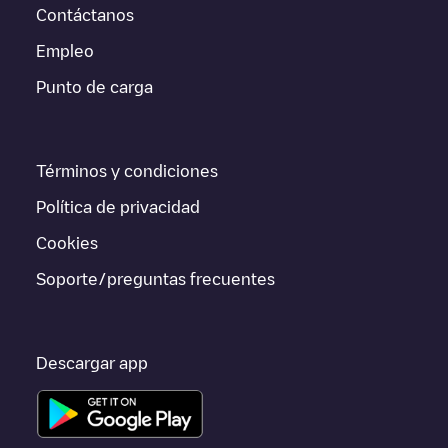
disponible, así como las indicaciones de acceso en coche al
Contáctanos
punto de carga, el precio de carga de esta estación y las
Empleo
instrucciones necesarias para que puedas realizar fácilmente la
carga de tu vehículo.
Punto de carga
Para conocer a tiempo real el estado de los puntos de carga en
Herzogenaurach
TotalEnergies Marketing Deutschland
GmbH/DE*DES/49.576272/10.882923
Electromaps ofrece
Términos y condiciones
información acerca de los puntos de carga en tiempo real en la
app.
Política de privacidad
Si este cargador de
Herzogenaurach
no vale para tu coche,
Cookies
existen alternativas. Puedes consultar otros cargadores en
Herzogenaurach
o ir a otras ciudades como
Nürnberg
,
Fürth
,
Soporte/preguntas frecuentes
Erlangen
, porque están cerca y se encuentran dentro de
Mittelfranken
.
Descargar app