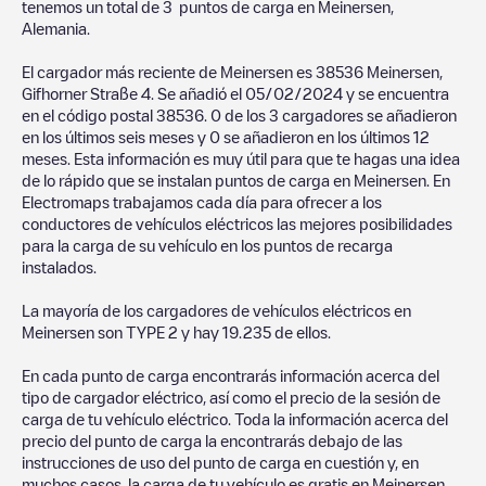
tenemos un total de
3
puntos de carga en
Meinersen
,
Alemania
.
El cargador más reciente de
Meinersen
es
38536 Meinersen,
Gifhorner Straße 4
. Se añadió el
05/02/2024
y se encuentra
en el código postal
38536
.
0
de los
3
cargadores se añadieron
en los últimos seis meses y
0
se añadieron en los últimos 12
meses. Esta información es muy útil para que te hagas una idea
de lo rápido que se instalan puntos de carga en
Meinersen
. En
Electromaps trabajamos cada día para ofrecer a los
conductores de vehículos eléctricos las mejores posibilidades
para la carga de su vehículo en los puntos de recarga
instalados.
La mayoría de los cargadores de vehículos eléctricos en
Meinersen
son
TYPE 2
y hay
19.235
de ellos.
En cada punto de carga encontrarás información acerca del
tipo de cargador eléctrico, así como el precio de la sesión de
carga de tu vehículo eléctrico. Toda la información acerca del
precio del punto de carga la encontrarás debajo de las
instrucciones de uso del punto de carga en cuestión y, en
muchos casos, la carga de tu vehículo es gratis en
Meinersen
.