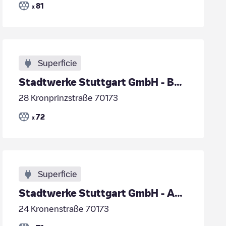
81
x
Superficie
Stadtwerke Stuttgart GmbH - B+B Tiefgarage Kronpri
28 Kronprinzstraße 70173
72
x
Superficie
Stadtwerke Stuttgart GmbH - APCOA Tiefgarage Zeppe
24 Kronenstraße 70173