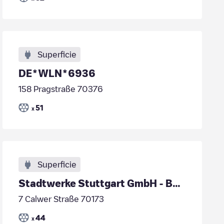
Superficie
DE*WLN*6936
158 Pragstraße 70376
51
x
Superficie
Stadtwerke Stuttgart GmbH - B+B Tiefgarage Stadtmi
7 Calwer Straße 70173
44
x