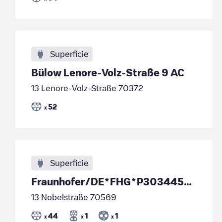
Superficie
Bülow Lenore-Volz-Straße 9 AC
13 Lenore-Volz-Straße 70372
52
x
Superficie
Fraunhofer/DE*FHG*P303445364
13 Nobelstraße 70569
44
1
1
x
x
x