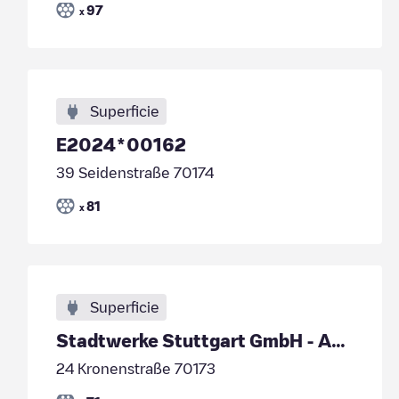
97
x
Superficie
E2024*00162
39 Seidenstraße 70174
81
x
Superficie
Stadtwerke Stuttgart GmbH - APCOA Tiefgarage Zeppe
24 Kronenstraße 70173