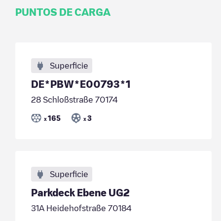
PUNTOS DE CARGA
Superficie
DE*PBW*E00793*1
28 Schloßstraße 70174
165
3
x
x
Superficie
Parkdeck Ebene UG2
31A Heidehofstraße 70184