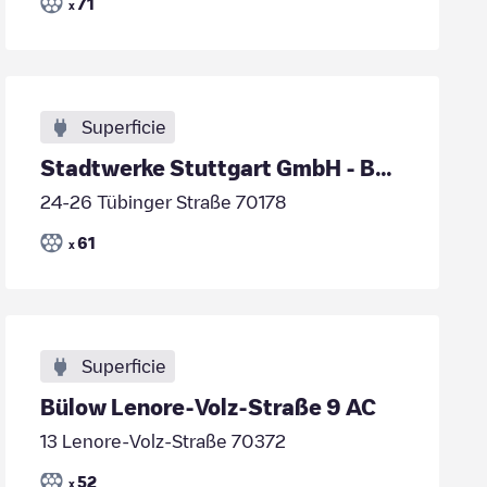
71
x
Superficie
Stadtwerke Stuttgart GmbH - B+B Tiefgarage Gerber
24-26 Tübinger Straße 70178
61
x
Superficie
Bülow Lenore-Volz-Straße 9 AC
13 Lenore-Volz-Straße 70372
52
x