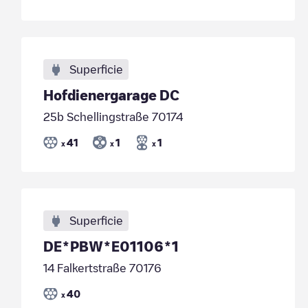
Superficie
Hofdienergarage DC
25b Schellingstraße 70174
41
1
1
x
x
x
Superficie
DE*PBW*E01106*1
14 Falkertstraße 70176
40
x