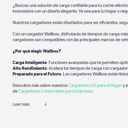
¿Buscas una solución de carga confiable para tu coche eléctr
innovadora con un diseño elegante. Ya sea para tu hogar o negoc
Nuestros cargadores están diseñados para ser eficientes, segur
Con un cargador Wallbox, disfrutarás de tiempos de carga más
cargadores son compatibles con las principales marcas de vehí
¿Por qué elegir Wallbox?
Carga Inteligente
: Funciones avanzadas que te permiten optim
Alto Rendimiento
: Acelera los tiempos de carga con cargador
Preparado para el Futuro
: Los cargadores Wallbox están listo
Descubre más sobre nuestros
Cargadores EV para el Hogar
y e
de
Cargadores Comerciales para Empresas
.
Leer más
Electromaps es la mejor manera de encontrar el cargador de ve
estaciones de carga y comentarios compartidos por nuestra comu
mejor experiencia para los conductores de vehículos eléctricos.