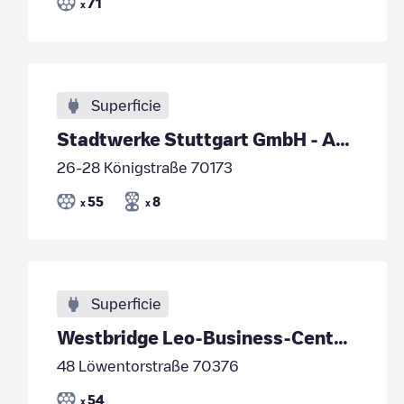
71
x
Superficie
Stadtwerke Stuttgart GmbH - APCOA Koenigsbau-Passa
26-28 Königstraße 70173
55
8
x
x
Superficie
Westbridge Leo-Business-Center | Stuttgart
48 Löwentorstraße 70376
54
x