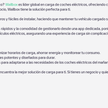
ico?
Wallbox
es líder global en carga de coches eléctricos, ofreciend
io, Wallbox tiene la solución perfecta para ti.
os y fáciles de instalar, haciendo que mantener tu vehículo cargado 
 rápidos y la comodidad de gestionarlo desde una app dedicada, poni
culos eléctricos, asegurando una experiencia de carga sin complicaci
izar horarios de carga, ahorrar energía y monitorear tu consumo.
es potentes y diseñados para durar.
s para adaptarse a las necesidades de los coches eléctricos del mañan
ncuentra la mejor solución de carga para ti. Si tienes un negocio y qui
hículos eléctricos más cercano para la carga de tu coche en
Stuttgart
.
nidad compuesta por miles de usuarios muy participativos, que puntúa