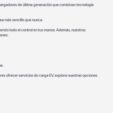
o cargadores de última generación que combinan tecnología
sea más sencillo que nunca.
endo todo el control en tus manos. Además, nuestros
ones.
a.
eres ofrecer servicios de carga EV, explora nuestras opciones
 Nuestros puntos de carga también incluyen fotos de las
n los puntos de carga y ofrecen información útil para crear la