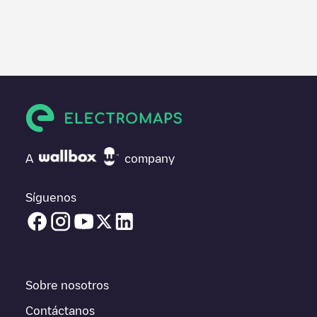
Te recomendamos que consultes las fotos y los comentarios
proporcionados por nuestra comunidad, ya que ofrecen
información útil sobre el estado del cargador. Una vez hayas
finalizado la sesión de carga, prueba a añadir tus propios
comentarios y fotos para ayudar a otros usuarios y conductores
a la hora de decidir dónde y cómo realizar la próxima carga de
su vehículo eléctrico.
Si
AT_Telecomprofi_4407_001 halb öffentlich
no es el punto de
carga que necesitas, comprueba en la parte inferior cuál es el
A
company
punto de carga que está más cerca de tí en “puntos de carga
más cercanos” y podrás ver un listado de otras estaciones de
carga para vehículos eléctricos cercanas, así como si están en
Síguenos
un parking, en superficie y la distancia en KM a la que están.
En la parte de información de la estación de carga puedes
consultar todo lo que necesites para cargar tu vehículo. La
dirección exacta del punto de carga
AT_Telecomprofi_4407_001
halb öffentlich
está disponible, así como las indicaciones de
Sobre nosotros
acceso en coche al punto de carga, el precio de carga de esta
estación y las instrucciones necesarias para que puedas
Contáctanos