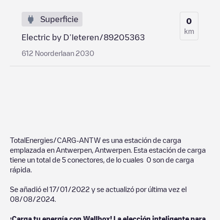
Superficie
0
km
Electric by D’Ieteren/89205363
612 Noorderlaan 2030
TotalEnergies/CARG-ANTW
es una estación de carga
emplazada en
Antwerpen
,
Antwerpen
. Esta estación de carga
tiene un total de
5
conectores, de lo cuales
0
son de carga
rápida.
Se añadió el
17/01/2022
y se actualizó por última vez el
08/08/2024
.
¡Carga tu energía con Wallbox! La elección inteligente para