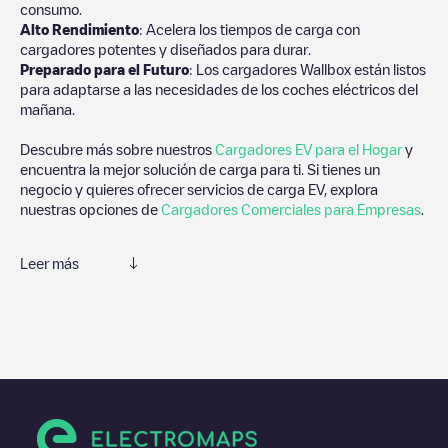
consumo.
Alto Rendimiento
: Acelera los tiempos de carga con
cargadores potentes y diseñados para durar.
Preparado para el Futuro
: Los cargadores Wallbox están listos
para adaptarse a las necesidades de los coches eléctricos del
mañana.
Descubre más sobre nuestros
Cargadores EV para el Hogar
y
encuentra la mejor solución de carga para ti. Si tienes un
negocio y quieres ofrecer servicios de carga EV, explora
nuestras opciones de
Cargadores Comerciales para Empresas
.
Leer más
Te recomendamos que consultes las fotos y los comentarios
proporcionados por nuestra comunidad, ya que ofrecen
información útil sobre el estado del cargador. Una vez hayas
finalizado la sesión de carga, prueba a añadir tus propios
comentarios y fotos para ayudar a otros usuarios y conductores
a la hora de decidir dónde y cómo realizar la próxima carga de
su vehículo eléctrico.