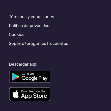
información acerca de los puntos de carga en tiempo real en la
app.
Términos y condiciones
Si este cargador de
Balen
no vale para tu coche, existen
alternativas. Puedes consultar otros cargadores en
Balen
o ir a
Política de privacidad
otras ciudades como
Antwerpen
,
Mechelen
,
Kontich
, porque
están cerca y se encuentran dentro de
Antwerpen
.
Cookies
Soporte/preguntas frecuentes
Descargar app