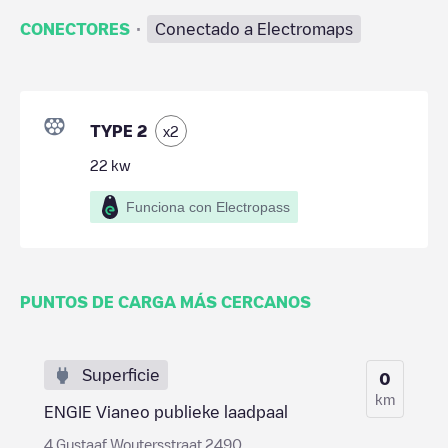
·
CONECTORES
Conectado a Electromaps
TYPE 2
x
2
22
kw
Funciona con Electropass
PUNTOS DE CARGA MÁS CERCANOS
Superficie
0
km
ENGIE Vianeo publieke laadpaal
4 Gustaaf Woutersstraat 2490