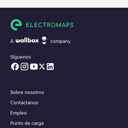
finalizado la sesión de carga, prueba a añadir tus propios
comentarios y fotos para ayudar a otros usuarios y conductores
a la hora de decidir dónde y cómo realizar la próxima carga de
su vehículo eléctrico.
Si
ENGIE Belgium publieke laadpaal
no es el punto de carga
que necesitas, comprueba en la parte inferior cuál es el punto
A
company
de carga que está más cerca de tí en “puntos de carga más
cercanos” y podrás ver un listado de otras estaciones de carga
para vehículos eléctricos cercanas, así como si están en un
Síguenos
parking, en superficie y la distancia en KM a la que están.
En la parte de información de la estación de carga puedes
consultar todo lo que necesites para cargar tu vehículo. La
dirección exacta del punto de carga
ENGIE Belgium publieke
laadpaal
está disponible, así como las indicaciones de acceso
Sobre nosotros
en coche al punto de carga, el precio de carga de esta estación
y las instrucciones necesarias para que puedas realizar
Contáctanos
fácilmente la carga de tu vehículo.
Empleo
Para conocer a tiempo real el estado de los puntos de carga en
Punto de carga
Balen
ENGIE Belgium publieke laadpaal
Electromaps ofrece