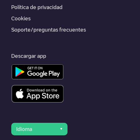
ir a otras ciudades como
Antwerpen
,
Kontich
,
Turnhout
, porque
Política de privacidad
están cerca y se encuentran dentro de
Antwerpen
.
Cookies
Soporte/preguntas frecuentes
Descargar app
Idioma