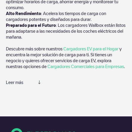
optimizar horarios de carga, ahorrar energía y monitorear tu
consumo.
Alto Rendimiento
: Acelera los tiempos de carga con
cargadores potentes y diseñados para durar.
Preparado para el Futuro
: Los cargadores Wallbox están listos
para adaptarse a las necesidades de los coches eléctricos del
mañana.
Descubre más sobre nuestros
Cargadores EV para el Hogar
y
encuentra la mejor solución de carga para ti. Si tienes un
negocio y quieres ofrecer servicios de carga EV, explora
nuestras opciones de
Cargadores Comerciales para Empresas
.
Leer más
Te recomendamos que consultes las fotos y los comentarios
proporcionados por nuestra comunidad, ya que ofrecen
información útil sobre el estado del cargador. Una vez hayas
finalizado la sesión de carga, prueba a añadir tus propios
comentarios y fotos para ayudar a otros usuarios y conductores
a la hora de decidir dónde y cómo realizar la próxima carga de
su vehículo eléctrico.