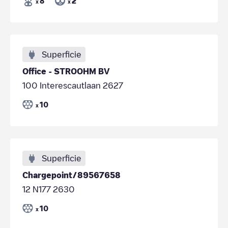
8
2
x
x
Superficie
Office - STROOHM BV
100 Interescautlaan 2627
10
x
Superficie
Chargepoint/89567658
12 N177 2630
10
x