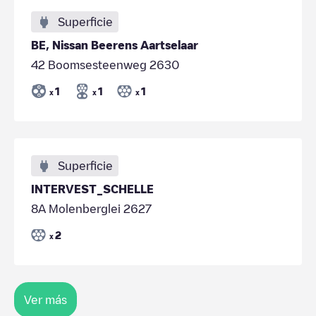
Superficie
BE, Nissan Beerens Aartselaar
42 Boomsesteenweg 2630
1
1
1
x
x
x
Superficie
INTERVEST_SCHELLE
8A Molenberglei 2627
2
x
Ver más