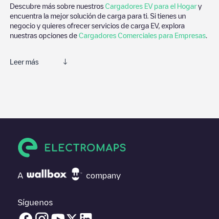
Descubre más sobre nuestros
Cargadores EV para el Hogar
y
encuentra la mejor solución de carga para ti. Si tienes un
negocio y quieres ofrecer servicios de carga EV, explora
nuestras opciones de
Cargadores Comerciales para Empresas
.
Leer más
Electromaps es la mejor manera de encontrar el cargador de
vehículos eléctricos más cercano para la carga de tu coche en
Schelle
. Nuestros puntos de carga también incluyen fotos de las
estaciones de carga y comentarios compartidos por nuestra
comunidad compuesta por miles de usuarios muy participativos,
que puntúan los puntos de carga y ofrecen información útil para
crear la mejor experiencia para los conductores de vehículos
eléctricos.
Las opiniones de los conductores eléctricos son muy
A
company
importantes para valorar cuáles son los puntos de carga más
adecuados según la comunidad de conductores en
Schelle
por
lo que no dudes en dejar tu valoración de cuál fue tu
Síguenos
experiencia de carga en la ficha de la estación de carga una vez