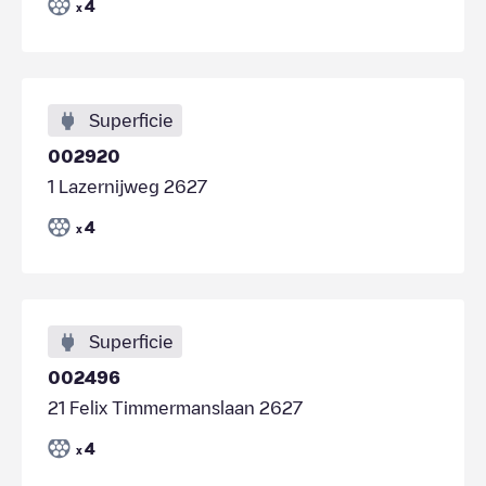
4
x
Superficie
002920
1 Lazernijweg 2627
4
x
Superficie
002496
21 Felix Timmermanslaan 2627
4
x