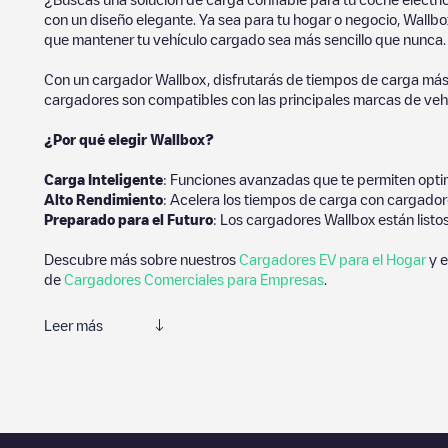
con un diseño elegante. Ya sea para tu hogar o negocio, Wallbox
que mantener tu vehículo cargado sea más sencillo que nunca.
Con un cargador Wallbox, disfrutarás de tiempos de carga más
cargadores son compatibles con las principales marcas de vehí
¿Por qué elegir Wallbox?
Carga Inteligente
: Funciones avanzadas que te permiten optim
Alto Rendimiento
: Acelera los tiempos de carga con cargador
Preparado para el Futuro
: Los cargadores Wallbox están listo
Descubre más sobre nuestros
Cargadores EV para el Hogar
y e
de
Cargadores Comerciales para Empresas
.
Leer más
Te recomendamos que consultes las fotos y los comentarios prop
de carga, prueba a añadir tus propios comentarios y fotos para 
Si
CBR Tower Parking -1
no es el punto de carga que necesitas,
un listado de otras estaciones de carga para vehículos eléctric