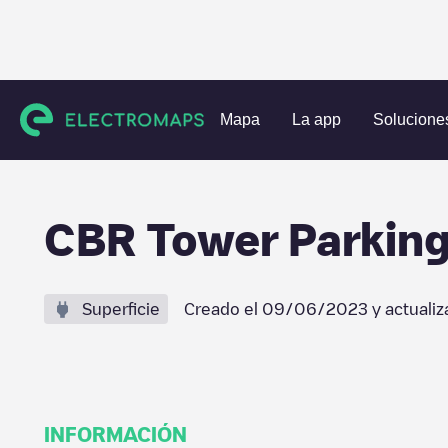
Estaciones de carga
Bélgica
Brussel
Watermaal-Bosvo
Mapa
La app
Solucione
CBR Tower Parking
Superficie
Creado el
09/06/2023
y actualiz
INFORMACIÓN