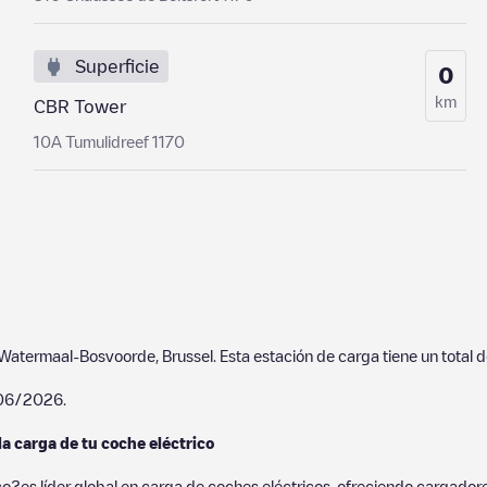
Superficie
0
km
CBR Tower
10A Tumulidreef 1170
Watermaal-Bosvoorde
,
Brussel
. Esta estación de carga tiene un total 
06/2026
.
la carga de tu coche eléctrico
co?es líder global en carga de coches eléctricos, ofreciendo cargad