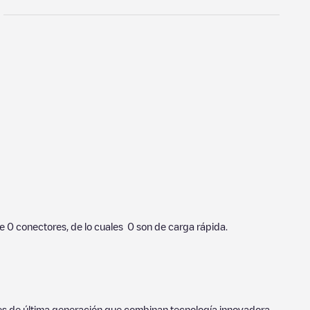
de
0
conectores, de lo cuales
0
son de carga rápida.
ores de última generación que combinan tecnología innovadora