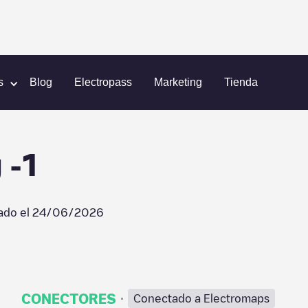
orde
CBR Tower Parking -1
s
Blog
Electropass
Marketing
Tienda
 -1
ado el
24/06/2026
·
CONECTORES
Conectado a Electromaps