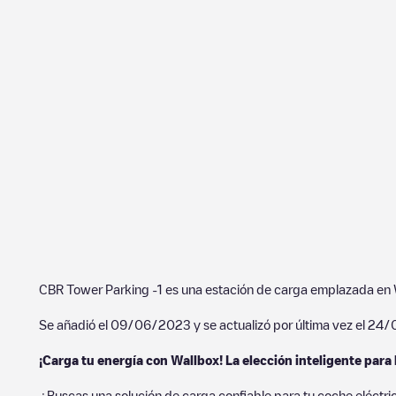
CBR Tower Parking -1
es una estación de carga emplazada en
Se añadió el
09/06/2023
y se actualizó por última vez el
24/
¡Carga tu energía con Wallbox! La elección inteligente para 
¿Buscas una solución de carga confiable para tu coche eléctri