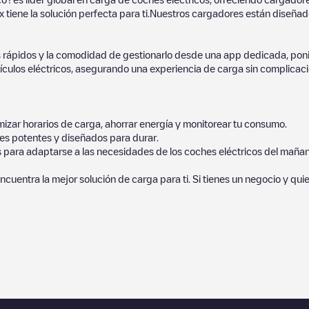
 tiene la solución perfecta para ti.Nuestros cargadores están diseñados
 rápidos y la comodidad de gestionarlo desde una app dedicada, poni
culos eléctricos, asegurando una experiencia de carga sin complicaci
izar horarios de carga, ahorrar energía y monitorear tu consumo.
es potentes y diseñados para durar.
s para adaptarse a las necesidades de los coches eléctricos del mañan
ncuentra la mejor solución de carga para ti. Si tienes un negocio y qui
orcionados por nuestra comunidad, ya que ofrecen información útil so
ayudar a otros usuarios y conductores a la hora de decidir dónde y cóm
 comprueba en la parte inferior cuál es el punto de carga que está má
os cercanas, así como si están en un parking, en superficie y la distan