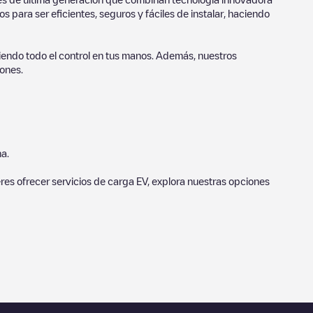
 para ser eficientes, seguros y fáciles de instalar, haciendo
endo todo el control en tus manos. Además, nuestros
ones.
a.
eres ofrecer servicios de carga EV, explora nuestras opciones
bre el estado del cargador. Una vez hayas finalizado la sesión
o realizar la próxima carga de su vehículo eléctrico.
s cerca de tí en “puntos de carga más cercanos” y podrás ver
cia en KM a la que están.