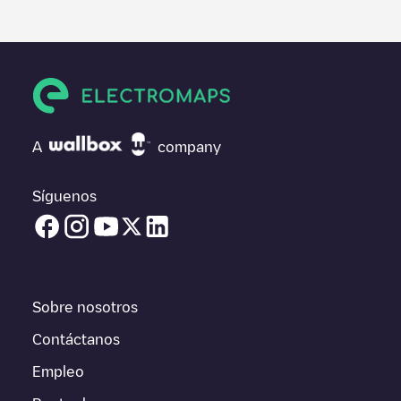
información útil sobre el estado del cargador. Una vez hayas
finalizado la sesión de carga, prueba a añadir tus propios
comentarios y fotos para ayudar a otros usuarios y conductores
a la hora de decidir dónde y cómo realizar la próxima carga de
su vehículo eléctrico.
Si
Camping Oos Heem Rechts-L
no es el punto de carga que
necesitas, comprueba en la parte inferior cuál es el punto de
A
company
carga que está más cerca de tí en “puntos de carga más
cercanos” y podrás ver un listado de otras estaciones de carga
para vehículos eléctricos cercanas, así como si están en un
Síguenos
parking, en superficie y la distancia en KM a la que están.
En la parte de información de la estación de carga puedes
consultar todo lo que necesites para cargar tu vehículo. La
dirección exacta del punto de carga
Camping Oos Heem
Rechts-L
está disponible, así como las indicaciones de acceso
Sobre nosotros
en coche al punto de carga, el precio de carga de esta estación
y las instrucciones necesarias para que puedas realizar
Contáctanos
fácilmente la carga de tu vehículo.
Empleo
Para conocer a tiempo real el estado de los puntos de carga en