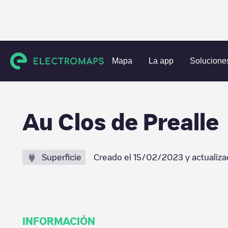
Estaciones de carga
Bélgica
Liège
Marchin
Au Clos 
Mapa
La app
Solucione
Au Clos de Prealle
Superficie
Creado el
15/02/2023
y actualiza
INFORMACIÓN