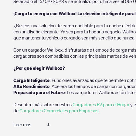
Se añadió el
15/02/2023
y se actualizó por última vez el
06/0
¡Carga tu energía con Wallbox! La elección inteligente para 
¿Buscas una solución de carga confiable para tu coche eléctri
con un diseño elegante. Ya sea para tu hogar o negocio, Wallbox
que mantener tu vehículo cargado sea más sencillo que nunca.
Con un cargador Wallbox, disfrutarás de tiempos de carga más
cargadores son compatibles con las principales marcas de vehí
¿Por qué elegir Wallbox?
Carga Inteligente
: Funciones avanzadas que te permiten optim
Alto Rendimiento
: Acelera los tiempos de carga con cargador
Preparado para el Futuro
: Los cargadores Wallbox están listo
Descubre más sobre nuestros
Cargadores EV para el Hogar
y e
de
Cargadores Comerciales para Empresas
.
Leer más