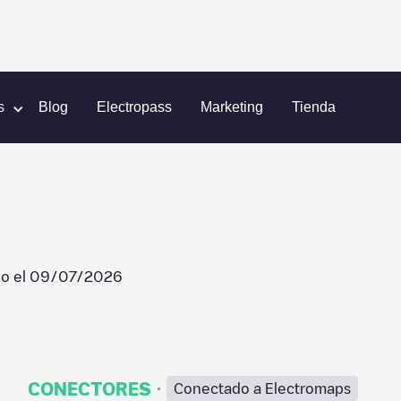
efuge Kila
s
Blog
Electropass
Marketing
Tienda
do el
09/07/2026
·
CONECTORES
Conectado a Electromaps