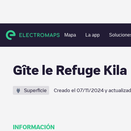
Estaciones de carga
Bélgica
Liège
Waimes
Gîte le R
Mapa
La app
Solucione
Gîte le Refuge Kila
Superficie
Creado el
07/11/2024
y actualiza
INFORMACIÓN