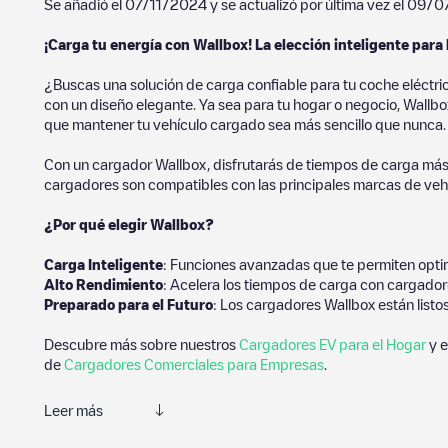
Se añadió el
07/11/2024
y se actualizó por última vez el
09/0
¡Carga tu energía con Wallbox! La elección inteligente para 
¿Buscas una solución de carga confiable para tu coche eléctri
con un diseño elegante. Ya sea para tu hogar o negocio, Wallbox
que mantener tu vehículo cargado sea más sencillo que nunca.
Con un cargador Wallbox, disfrutarás de tiempos de carga más
cargadores son compatibles con las principales marcas de vehí
¿Por qué elegir Wallbox?
Carga Inteligente
: Funciones avanzadas que te permiten optim
Alto Rendimiento
: Acelera los tiempos de carga con cargador
Preparado para el Futuro
: Los cargadores Wallbox están listo
Descubre más sobre nuestros
Cargadores EV para el Hogar
y e
de
Cargadores Comerciales para Empresas
.
Leer más