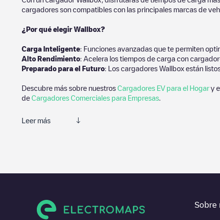
cargadores son compatibles con las principales marcas de vehí
¿Por qué elegir Wallbox?
Carga Inteligente
: Funciones avanzadas que te permiten optim
Alto Rendimiento
: Acelera los tiempos de carga con cargador
Preparado para el Futuro
: Los cargadores Wallbox están listo
Descubre más sobre nuestros
Cargadores EV para el Hogar
y e
de
Cargadores Comerciales para Empresas
.
Leer más
Te recomendamos que consultes las fotos y los comentarios prop
de carga, prueba a añadir tus propios comentarios y fotos para 
Si
Elfputten 18
no es el punto de carga que necesitas, comprueba
de otras estaciones de carga para vehículos eléctricos cercanas
En la parte de información de la estación de carga puedes consu
Sobre 
indicaciones de acceso en coche al punto de carga, el precio de