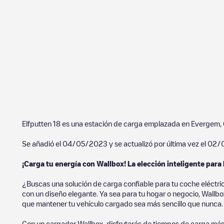
Elfputten 18
es una estación de carga emplazada en
Evergem
,
Se añadió el
04/05/2023
y se actualizó por última vez el
02/
¡Carga tu energía con Wallbox! La elección inteligente para 
¿Buscas una solución de carga confiable para tu coche eléctri
con un diseño elegante. Ya sea para tu hogar o negocio, Wallbox
que mantener tu vehículo cargado sea más sencillo que nunca.
Con un cargador Wallbox, disfrutarás de tiempos de carga más