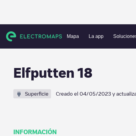
Estaciones de carga
Bélgica
Oost-Vlaanderen
Everge
Mapa
La app
Solucione
Elfputten 18
Superficie
Creado el
04/05/2023
y actualiz
INFORMACIÓN