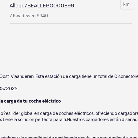
km
Allego/BEALLEGO000899
7 Kwadeweg 9940
Oost-Vlaanderen
. Esta estación de carga tiene un total de
0
conectore
05/2025
.
la carga de tu coche eléctrico
co?es líder global en carga de coches eléctricos, ofreciendo cargad
 tiene la solución perfecta para ti.Nuestros cargadores están diseñados
 rápidos y la comodidad de gestionarlo desde una app dedicada, poni