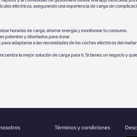
culos eléctricos, asegurando una experiencia de carga sin complicaci
izar horarios de carga, ahorrar energía y monitorear tu consumo.
es potentes y diseñados para durar.
s para adaptarse a las necesidades de los coches eléctricos del mañan
ncuentra la mejor solución de carga para ti. Si tienes un negocio y qui
orcionados por nuestra comunidad, ya que ofrecen información útil so
ayudar a otros usuarios y conductores a la hora de decidir dónde y cóm
 en la parte inferior cuál es el punto de carga que está más cerca de
, así como si están en un parking, en superficie y la distancia en KM a
ltar todo lo que necesites para cargar tu vehículo. La dirección exact
nosotros
Términos y condiciones
Desc
 carga de esta estación y las instrucciones necesarias para que puedas 