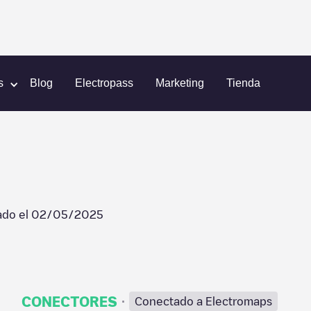
m
Elfputten 18
s
Blog
Electropass
Marketing
Tienda
ado el
02/05/2025
·
CONECTORES
Conectado a Electromaps