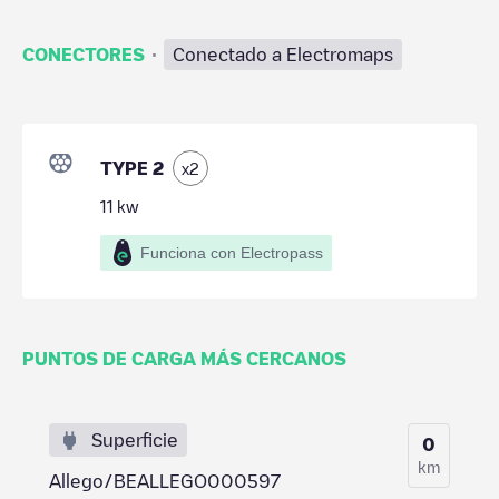
·
CONECTORES
Conectado a Electromaps
TYPE 2
x
2
11
kw
Funciona con Electropass
PUNTOS DE CARGA MÁS CERCANOS
Superficie
0
km
Allego/BEALLEGO000597