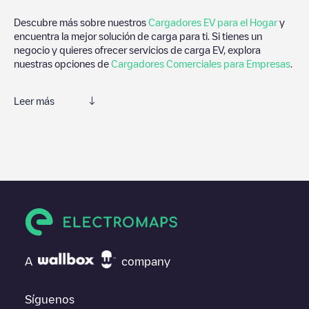
Descubre más sobre nuestros
Cargadores EV para el Hogar
y
encuentra la mejor solución de carga para ti. Si tienes un
negocio y quieres ofrecer servicios de carga EV, explora
nuestras opciones de
Cargadores Comerciales para Empresas
.
Leer más
Te recomendamos que consultes las fotos y los comentarios
proporcionados por nuestra comunidad, ya que ofrecen
información útil sobre el estado del cargador. Una vez hayas
finalizado la sesión de carga, prueba a añadir tus propios
comentarios y fotos para ayudar a otros usuarios y conductores
a la hora de decidir dónde y cómo realizar la próxima carga de
su vehículo eléctrico.
Si
Gent - Francisco Ferrerlaan 268
no es el punto de carga que
necesitas, comprueba en la parte inferior cuál es el punto de
A
company
carga que está más cerca de tí en “puntos de carga más
cercanos” y podrás ver un listado de otras estaciones de carga
para vehículos eléctricos cercanas, así como si están en un
Síguenos