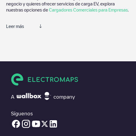
negocio y quieres ofrecer servicios de carga EV, explora
nuestras opciones de
Cargadores Comerciales para Empresas
.
Leer más
Te recomendamos que consultes las fotos y los comentarios
proporcionados por nuestra comunidad, ya que ofrecen
información útil sobre el estado del cargador. Una vez hayas
finalizado la sesión de carga, prueba a añadir tus propios
comentarios y fotos para ayudar a otros usuarios y conductores
a la hora de decidir dónde y cómo realizar la próxima carga de
su vehículo eléctrico.
Si
Industrieweg 124
no es el punto de carga que necesitas,
comprueba en la parte inferior cuál es el punto de carga que
A
company
está más cerca de tí en “puntos de carga más cercanos” y
podrás ver un listado de otras estaciones de carga para
vehículos eléctricos cercanas, así como si están en un parking,
Síguenos
en superficie y la distancia en KM a la que están.
En la parte de información de la estación de carga puedes