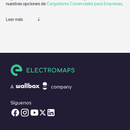
nuestras opciones de
Cargadores Comerciales para Empresas
.
Leer más
Te recomendamos que consultes las fotos y los comentarios
proporcionados por nuestra comunidad, ya que ofrecen
información útil sobre el estado del cargador. Una vez hayas
finalizado la sesión de carga, prueba a añadir tus propios
comentarios y fotos para ayudar a otros usuarios y conductores
a la hora de decidir dónde y cómo realizar la próxima carga de
su vehículo eléctrico.
Si
Almepro-Alumco
no es el punto de carga que necesitas,
comprueba en la parte inferior cuál es el punto de carga que
A
company
está más cerca de tí en “puntos de carga más cercanos” y
podrás ver un listado de otras estaciones de carga para
vehículos eléctricos cercanas, así como si están en un parking,
Síguenos
en superficie y la distancia en KM a la que están.
En la parte de información de la estación de carga puedes
consultar todo lo que necesites para cargar tu vehículo. La