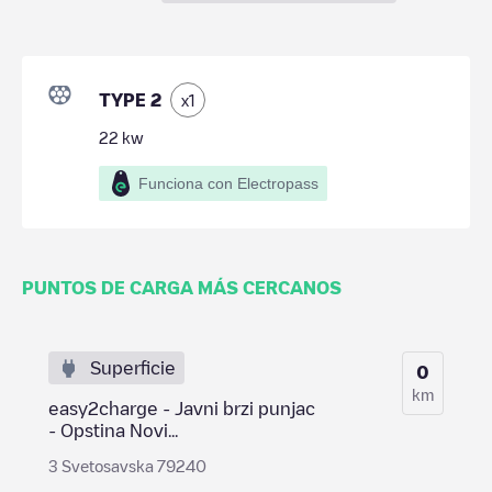
TYPE 2
x
1
22
kw
Funciona con Electropass
PUNTOS DE CARGA MÁS CERCANOS
Superficie
0
km
easy2charge - Javni brzi punjac
- Opstina Novi...
3 Svetosavska 79240