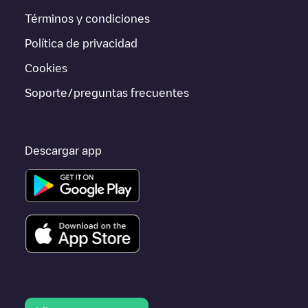
Términos y condiciones
Si este cargador de
Novi Grad
no vale para tu coche, existen
alternativas. Puedes consultar otros cargadores en
Novi Grad
o
Política de privacidad
ir a otras ciudades como
Banja Luka
,
Jahorina
,
Unknown city
(temporary)
, porque están cerca y se encuentran dentro de
Cookies
Republika Srpska
.
Soporte/preguntas frecuentes
Descargar app