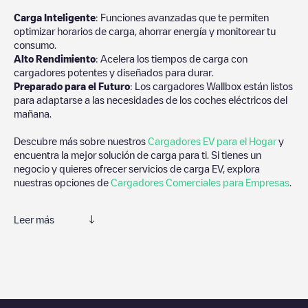
Carga Inteligente
: Funciones avanzadas que te permiten
optimizar horarios de carga, ahorrar energía y monitorear tu
consumo.
Alto Rendimiento
: Acelera los tiempos de carga con
cargadores potentes y diseñados para durar.
Preparado para el Futuro
: Los cargadores Wallbox están listos
para adaptarse a las necesidades de los coches eléctricos del
mañana.
Descubre más sobre nuestros
Cargadores EV para el Hogar
y
encuentra la mejor solución de carga para ti. Si tienes un
negocio y quieres ofrecer servicios de carga EV, explora
nuestras opciones de
Cargadores Comerciales para Empresas
.
Leer más
Te recomendamos que consultes las fotos y los comentarios
proporcionados por nuestra comunidad, ya que ofrecen
información útil sobre el estado del cargador. Una vez hayas
finalizado la sesión de carga, prueba a añadir tus propios
comentarios y fotos para ayudar a otros usuarios y conductores