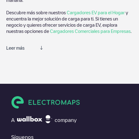
Descubre más sobre nuestros
Cargadores EV para el Hogar
y
encuentra la mejor solución de carga para ti. Si tienes un
negocio y quieres ofrecer servicios de carga EV, explora
nuestras opciones de
Cargadores Comerciales para Empresas
.
Leer más
Electromaps es la mejor manera de encontrar el cargador de
vehículos eléctricos más cercano para la carga de tu coche en
Općina Radoboj
. Nuestros puntos de carga también incluyen
fotos de las estaciones de carga y comentarios compartidos por
nuestra comunidad compuesta por miles de usuarios muy
participativos, que puntúan los puntos de carga y ofrecen
información útil para crear la mejor experiencia para los
conductores de vehículos eléctricos.
Las opiniones de los conductores eléctricos son muy
A
company
importantes para valorar cuáles son los puntos de carga más
adecuados según la comunidad de conductores en
Općina
Radoboj
por lo que no dudes en dejar tu valoración de cuál fue
Síguenos