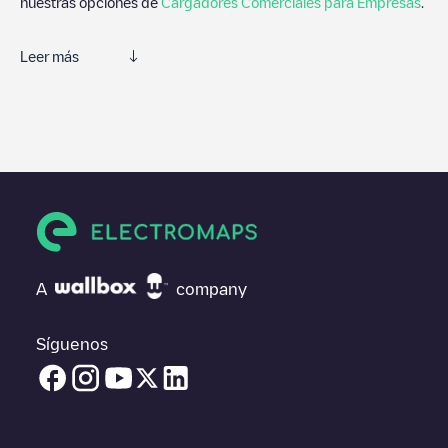
nuestras opciones de
Cargadores Comerciales para Empresas
.
Leer más
Te recomendamos que consultes las fotos y los comentarios
proporcionados por nuestra comunidad, ya que ofrecen
información útil sobre el estado del cargador. Una vez hayas
finalizado la sesión de carga, prueba a añadir tus propios
comentarios y fotos para ayudar a otros usuarios y conductores
a la hora de decidir dónde y cómo realizar la próxima carga de
su vehículo eléctrico.
Si
Eranovum e-mobility/66ab7f45bc4bc2d82f51ded0
no es el
punto de carga que necesitas, comprueba en la parte inferior
A
company
cuál es el punto de carga que está más cerca de tí en “puntos
de carga más cercanos” y podrás ver un listado de otras
estaciones de carga para vehículos eléctricos cercanas, así
Síguenos
como si están en un parking, en superficie y la distancia en KM
a la que están.
En la parte de información de la estación de carga puedes
consultar todo lo que necesites para cargar tu vehículo. La