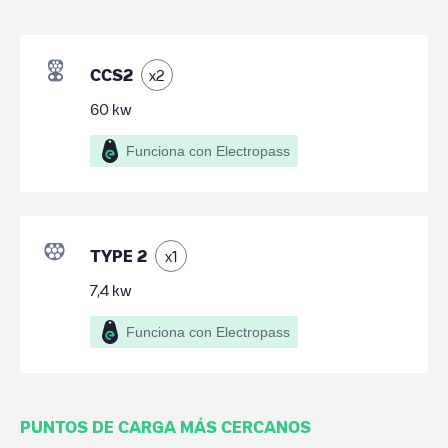
CCS2
x
2
60
kw
Funciona con Electropass
TYPE 2
x
1
7,4
kw
Funciona con Electropass
PUNTOS DE CARGA MÁS CERCANOS