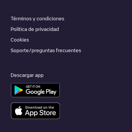
información acerca de los puntos de carga en tiempo real en la
app.
Términos y condiciones
Si este cargador de
Barberà del Vallès
no vale para tu coche,
existen alternativas. Puedes consultar otros cargadores en
Política de privacidad
Barberà del Vallès
o ir a otras ciudades como
Barcelona
,
L'Hospitalet de Llobregat
,
Vilanova i la Geltrú
, porque están
Cookies
cerca y se encuentran dentro de
Barcelona
.
Soporte/preguntas frecuentes
Descargar app