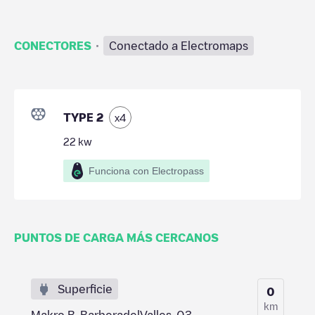
·
CONECTORES
Conectado a Electromaps
TYPE 2
x
4
22
kw
Funciona con Electropass
PUNTOS DE CARGA MÁS CERCANOS
Superficie
0
km
Makro B-BarberadelValles-03