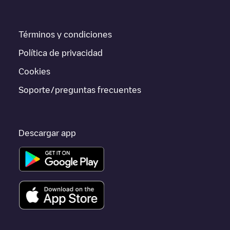
información acerca de los puntos de carga en tiempo real en la
app.
Términos y condiciones
Si este cargador de
Sant Cugat del Vallès
no vale para tu coche,
existen alternativas. Puedes consultar otros cargadores en
Sant
Política de privacidad
Cugat del Vallès
o ir a otras ciudades como
Barcelona
,
L'Hospitalet de Llobregat
,
Vilanova i la Geltrú
, porque están
Cookies
cerca y se encuentran dentro de
Barcelona
.
Soporte/preguntas frecuentes
Descargar app