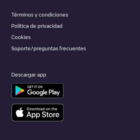
real en la app.
Términos y condiciones
Si este cargador de
Vilanova i la Geltrú
no vale para tu coche,
existen alternativas. Puedes consultar otros cargadores en
Política de privacidad
Vilanova i la Geltrú
o ir a otras ciudades como
Barcelona
,
L'Hospitalet de Llobregat
,
Mataró
, porque están cerca y se
Cookies
encuentran dentro de
Barcelona
.
Soporte/preguntas frecuentes
Descargar app