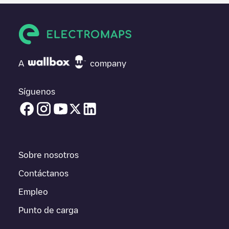
comentarios y fotos para ayudar a otros usuarios y conductores
a la hora de decidir dónde y cómo realizar la próxima carga de
su vehículo eléctrico.
Si
LEROY MERLIN - Vilanova - 01
no es el punto de carga que
necesitas, comprueba en la parte inferior cuál es el punto de
A
company
carga que está más cerca de tí en “puntos de carga más
cercanos” y podrás ver un listado de otras estaciones de carga
para vehículos eléctricos cercanas, así como si están en un
Síguenos
parking, en superficie y la distancia en KM a la que están.
En la parte de información de la estación de carga puedes
consultar todo lo que necesites para cargar tu vehículo. La
dirección exacta del punto de carga
LEROY MERLIN - Vilanova
- 01
está disponible, así como las indicaciones de acceso en
Sobre nosotros
coche al punto de carga, el precio de carga de esta estación y
las instrucciones necesarias para que puedas realizar
Contáctanos
fácilmente la carga de tu vehículo.
Empleo
Para conocer a tiempo real el estado de los puntos de carga en
Punto de carga
Vilanova i la Geltrú
LEROY MERLIN - Vilanova - 01
Electromaps
ofrece información acerca de los puntos de carga en tiempo