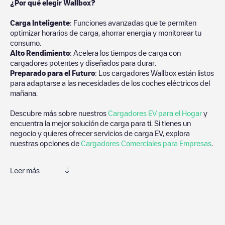
¿Por qué elegir Wallbox?
Carga Inteligente
: Funciones avanzadas que te permiten
optimizar horarios de carga, ahorrar energía y monitorear tu
consumo.
Alto Rendimiento
: Acelera los tiempos de carga con
cargadores potentes y diseñados para durar.
Preparado para el Futuro
: Los cargadores Wallbox están listos
para adaptarse a las necesidades de los coches eléctricos del
mañana.
Descubre más sobre nuestros
Cargadores EV para el Hogar
y
encuentra la mejor solución de carga para ti. Si tienes un
negocio y quieres ofrecer servicios de carga EV, explora
nuestras opciones de
Cargadores Comerciales para Empresas
.
Leer más
Te recomendamos que consultes las fotos y los comentarios
proporcionados por nuestra comunidad, ya que ofrecen
información útil sobre el estado del cargador. Una vez hayas
finalizado la sesión de carga, prueba a añadir tus propios