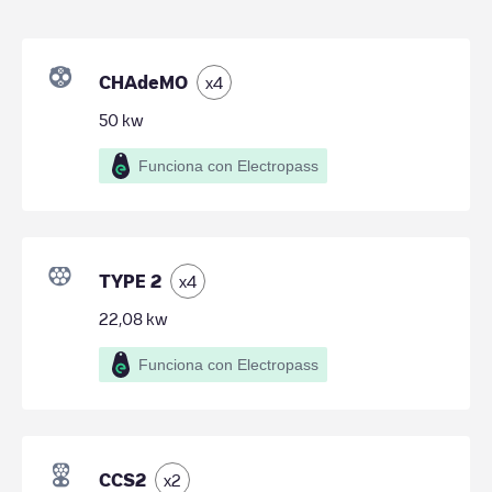
CHAdeMO
x
4
50
kw
Funciona con Electropass
TYPE 2
x
4
22,08
kw
Funciona con Electropass
CCS2
x
2