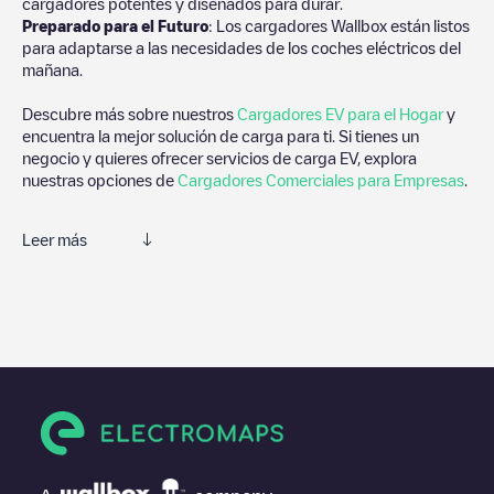
cargadores potentes y diseñados para durar.
Preparado para el Futuro
: Los cargadores Wallbox están listos
para adaptarse a las necesidades de los coches eléctricos del
mañana.
Descubre más sobre nuestros
Cargadores EV para el Hogar
y
encuentra la mejor solución de carga para ti. Si tienes un
negocio y quieres ofrecer servicios de carga EV, explora
nuestras opciones de
Cargadores Comerciales para Empresas
.
Leer más
Te recomendamos que consultes las fotos y los comentarios
proporcionados por nuestra comunidad, ya que ofrecen
información útil sobre el estado del cargador. Una vez hayas
finalizado la sesión de carga, prueba a añadir tus propios
comentarios y fotos para ayudar a otros usuarios y conductores
a la hora de decidir dónde y cómo realizar la próxima carga de
su vehículo eléctrico.
Si
TotalEnergies - Hotel Narcea
no es el punto de carga que
necesitas, comprueba en la parte inferior cuál es el punto de