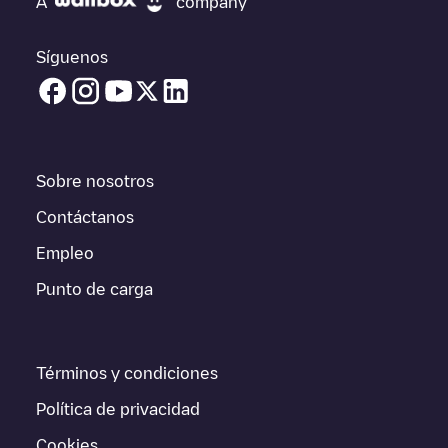
A
company
carga que está más cerca de tí en “puntos de carga más
cercanos” y podrás ver un listado de otras estaciones de carga
para vehículos eléctricos cercanas, así como si están en un
Síguenos
parking, en superficie y la distancia en KM a la que están.
En la parte de información de la estación de carga puedes
consultar todo lo que necesites para cargar tu vehículo. La
dirección exacta del punto de carga
TotalEnergies - Hotel
Narcea
está disponible, así como las indicaciones de acceso en
Sobre nosotros
coche al punto de carga, el precio de carga de esta estación y
las instrucciones necesarias para que puedas realizar
Contáctanos
fácilmente la carga de tu vehículo.
Empleo
Para conocer a tiempo real el estado de los puntos de carga en
Punto de carga
Reocín
TotalEnergies - Hotel Narcea
Electromaps ofrece
información acerca de los puntos de carga en tiempo real en la
app.
Términos y condiciones
Si este cargador de
Reocín
no vale para tu coche, existen
alternativas. Puedes consultar otros cargadores en
Reocín
o ir a
Política de privacidad
otras ciudades como
Santander
,
Unknown city (temporary)
,
Reinosa
, porque están cerca y se encuentran dentro de
Cookies