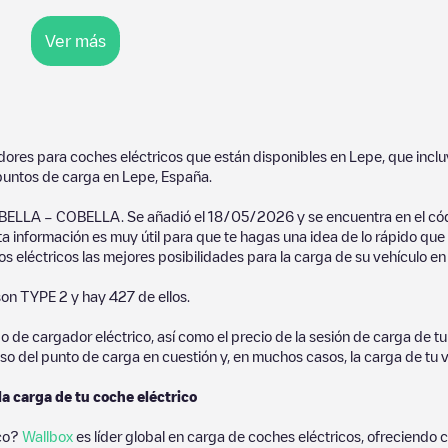
Ver más
adores para coches eléctricos que están disponibles en
Lepe
, que incl
untos de carga en
Lepe
,
España
.
A BELLA – COBELLA
. Se añadió el
18/05/2026
y se encuentra en el có
ta información es muy útil para que te hagas una idea de lo rápido que
s eléctricos las mejores posibilidades para la carga de su vehículo en
son
TYPE 2
y hay
427
de ellos.
de cargador eléctrico, así como el precio de la sesión de carga de tu 
so del punto de carga en cuestión y, en muchos casos, la carga de tu v
la carga de tu coche eléctrico
ico?
Wallbox
es líder global en carga de coches eléctricos, ofreciend