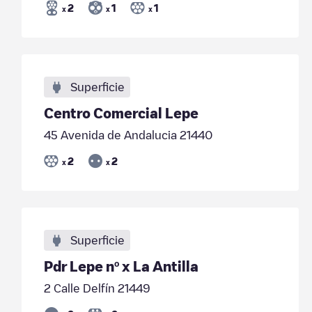
2
1
1
x
x
x
Superficie
Centro Comercial Lepe
45 Avenida de Andalucia 21440
2
2
x
x
Superficie
Pdr Lepe nº x La Antilla
2 Calle Delfín 21449