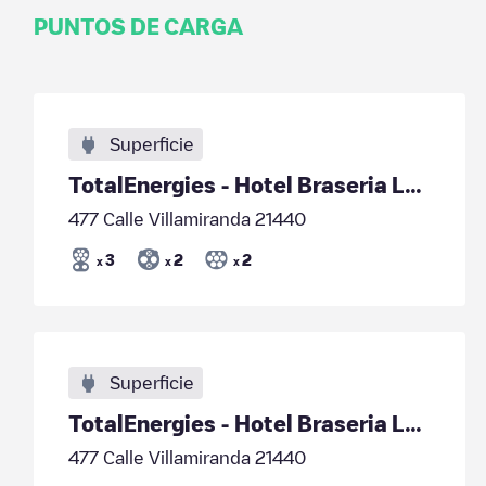
PUNTOS DE CARGA
Superficie
TotalEnergies - Hotel Braseria La Barca
477 Calle Villamiranda 21440
3
2
2
x
x
x
Superficie
TotalEnergies - Hotel Braseria La Barca
477 Calle Villamiranda 21440