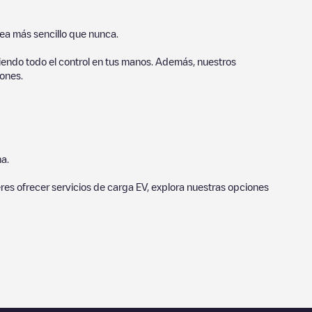
sea más sencillo que nunca.
endo todo el control en tus manos. Además, nuestros
ones.
a.
eres ofrecer servicios de carga EV, explora nuestras opciones
estros puntos de carga también incluyen fotos de las estaciones
s de carga y ofrecen información útil para crear la mejor