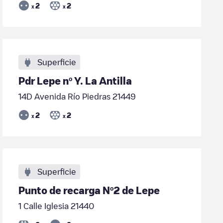
2
2
x
x
Superficie
Pdr Lepe nº Y. La Antilla
14D Avenida Río Piedras 21449
2
2
x
x
Superficie
Punto de recarga Nº2 de Lepe
1 Calle Iglesia 21440