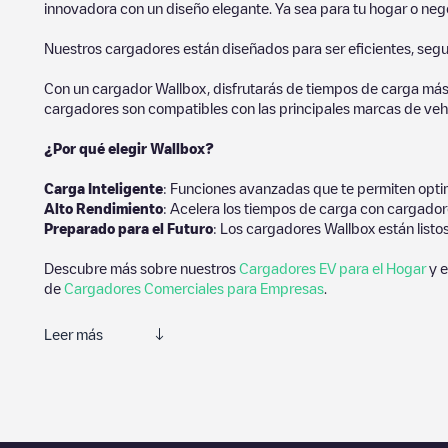
innovadora con un diseño elegante. Ya sea para tu hogar o negoc
Nuestros cargadores están diseñados para ser eficientes, segur
Con un cargador Wallbox, disfrutarás de tiempos de carga más
cargadores son compatibles con las principales marcas de vehí
¿Por qué elegir Wallbox?
Carga Inteligente
: Funciones avanzadas que te permiten optim
Alto Rendimiento
: Acelera los tiempos de carga con cargador
Preparado para el Futuro
: Los cargadores Wallbox están listo
Descubre más sobre nuestros
Cargadores EV para el Hogar
y e
de
Cargadores Comerciales para Empresas
.
Leer más
Electromaps es la mejor manera de encontrar el cargador de ve
de carga y comentarios compartidos por nuestra comunidad comp
experiencia para los conductores de vehículos eléctricos.