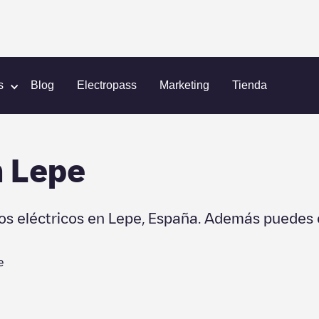
s
Blog
Electropass
Marketing
Tienda
n
Lepe
os eléctricos en
Lepe
,
España
. Además puedes 
e