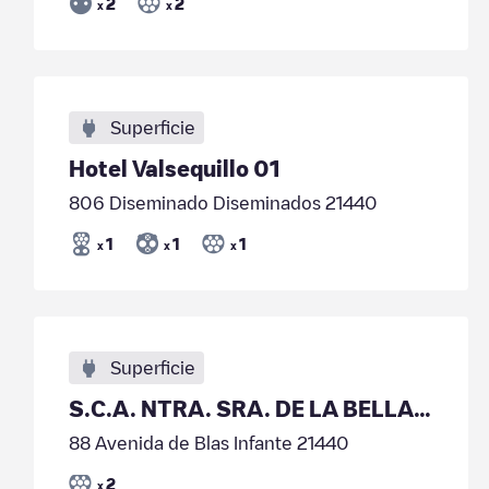
2
2
x
x
Superficie
Hotel Valsequillo 01
806 Diseminado Diseminados 21440
1
1
1
x
x
x
Superficie
S.C.A. NTRA. SRA. DE LA BELLA – COBELLA
88 Avenida de Blas Infante 21440
2
x