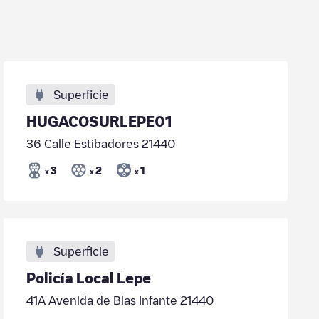
Superficie
HUGACOSURLEPE01
36 Calle Estibadores 21440
3
2
1
x
x
x
Superficie
Policía Local Lepe
41A Avenida de Blas Infante 21440