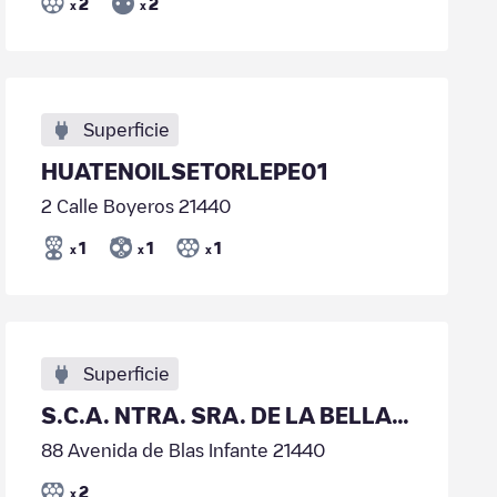
2
2
x
x
Superficie
HUATENOILSETORLEPE01
2 Calle Boyeros 21440
1
1
1
x
x
x
Superficie
S.C.A. NTRA. SRA. DE LA BELLA – COBELLA
88 Avenida de Blas Infante 21440
2
x