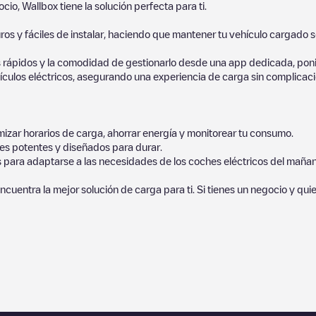
io, Wallbox tiene la solución perfecta para ti.
os y fáciles de instalar, haciendo que mantener tu vehículo cargado 
 rápidos y la comodidad de gestionarlo desde una app dedicada, poni
culos eléctricos, asegurando una experiencia de carga sin complicaci
izar horarios de carga, ahorrar energía y monitorear tu consumo.
es potentes y diseñados para durar.
s para adaptarse a las necesidades de los coches eléctricos del mañan
ncuentra la mejor solución de carga para ti. Si tienes un negocio y qui
hículos eléctricos más cercano para la carga de tu coche en
Lepe
. Nu
uesta por miles de usuarios muy participativos, que puntúan los punto