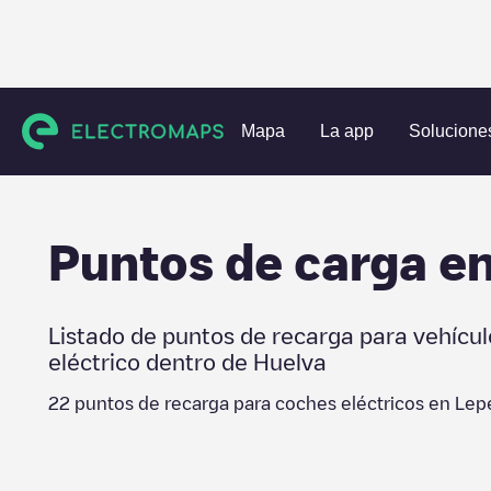
Estaciones de carga
España
Huelva
Lepe
Mapa
La app
Solucione
Puntos de carga e
Listado de puntos de recarga para vehícul
eléctrico dentro de
Huelva
22
puntos de recarga para coches eléctricos en
Lep