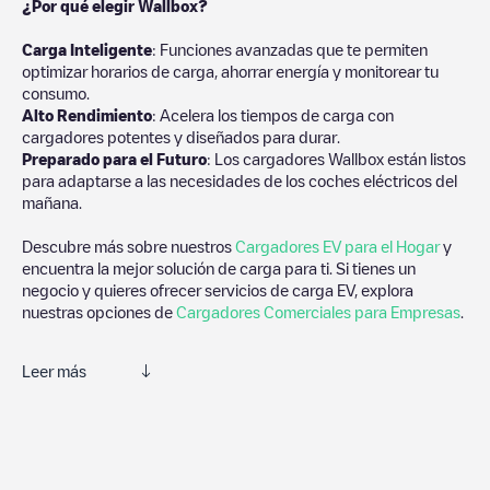
¿Por qué elegir Wallbox?
Carga Inteligente
: Funciones avanzadas que te permiten
optimizar horarios de carga, ahorrar energía y monitorear tu
consumo.
Alto Rendimiento
: Acelera los tiempos de carga con
cargadores potentes y diseñados para durar.
Preparado para el Futuro
: Los cargadores Wallbox están listos
para adaptarse a las necesidades de los coches eléctricos del
mañana.
Descubre más sobre nuestros
Cargadores EV para el Hogar
y
encuentra la mejor solución de carga para ti. Si tienes un
negocio y quieres ofrecer servicios de carga EV, explora
nuestras opciones de
Cargadores Comerciales para Empresas
.
Leer más
Te recomendamos que consultes las fotos y los comentarios
proporcionados por nuestra comunidad, ya que ofrecen
información útil sobre el estado del cargador. Una vez hayas
finalizado la sesión de carga, prueba a añadir tus propios