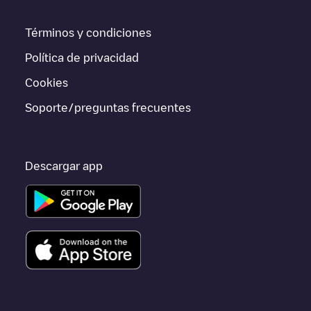
app.
Términos y condiciones
Si este cargador de
Platges de Fornells
no vale para tu coche,
existen alternativas. Puedes consultar otros cargadores en
Política de privacidad
Platges de Fornells
o ir a otras ciudades como
Palma
,
Unknown city (temporary)
,
Maó
, porque están cerca y se
Cookies
encuentran dentro de
Illes Balears
.
Soporte/preguntas frecuentes
Descargar app