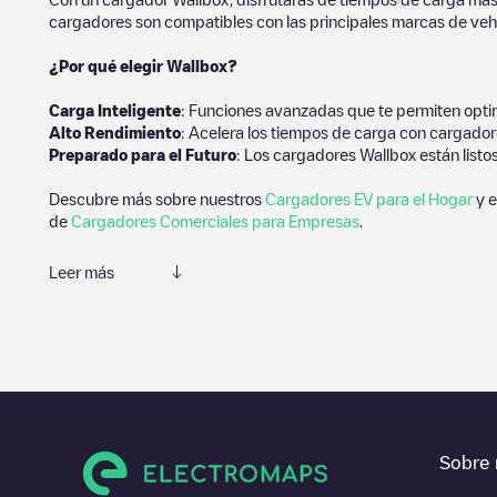
cargadores son compatibles con las principales marcas de vehí
¿Por qué elegir Wallbox?
Carga Inteligente
: Funciones avanzadas que te permiten optim
Alto Rendimiento
: Acelera los tiempos de carga con cargador
Preparado para el Futuro
: Los cargadores Wallbox están listo
Descubre más sobre nuestros
Cargadores EV para el Hogar
y e
de
Cargadores Comerciales para Empresas
.
Leer más
Te recomendamos que consultes las fotos y los comentarios prop
de carga, prueba a añadir tus propios comentarios y fotos para 
Si
Aparcamiento
no es el punto de carga que necesitas, comprue
de otras estaciones de carga para vehículos eléctricos cercanas
En la parte de información de la estación de carga puedes consu
Sobre 
indicaciones de acceso en coche al punto de carga, el precio de