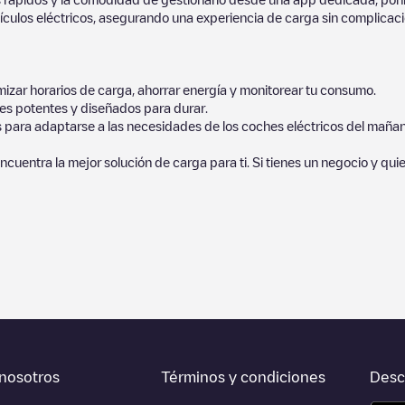
culos eléctricos, asegurando una experiencia de carga sin complicaci
izar horarios de carga, ahorrar energía y monitorear tu consumo.
es potentes y diseñados para durar.
s para adaptarse a las necesidades de los coches eléctricos del mañan
ncuentra la mejor solución de carga para ti. Si tienes un negocio y qui
orcionados por nuestra comunidad, ya que ofrecen información útil so
ayudar a otros usuarios y conductores a la hora de decidir dónde y cóm
ba en la parte inferior cuál es el punto de carga que está más cerca d
, así como si están en un parking, en superficie y la distancia en KM a
ltar todo lo que necesites para cargar tu vehículo. La dirección exact
nosotros
Términos y condiciones
Desc
 carga de esta estación y las instrucciones necesarias para que puedas 