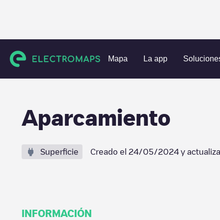
Estaciones de carga
España
Madrid
Getafe
Aparcam
Mapa
La app
Solucione
Aparcamiento
Superficie
Creado el
24/05/2024
y actualiz
INFORMACIÓN