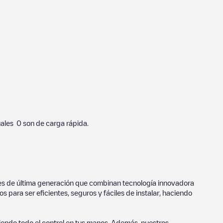
uales
0
son de carga rápida.
ores de última generación que combinan tecnología innovadora
 para ser eficientes, seguros y fáciles de instalar, haciendo
endo todo el control en tus manos. Además, nuestros