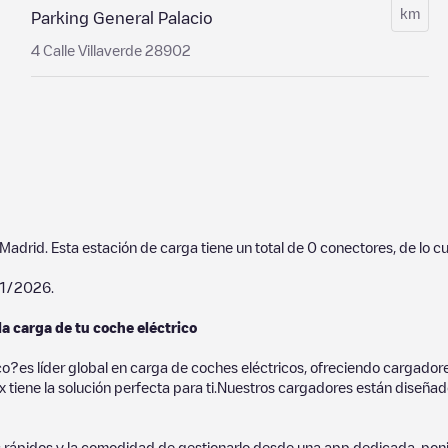
km
Parking General Palacio
4 Calle Villaverde 28902
Madrid
. Esta estación de carga tiene un total de
0
conectores, de lo c
1/2026
.
la carga de tu coche eléctrico
co?es líder global en carga de coches eléctricos, ofreciendo cargad
 tiene la solución perfecta para ti.Nuestros cargadores están diseñados
 rápidos y la comodidad de gestionarlo desde una app dedicada, poni