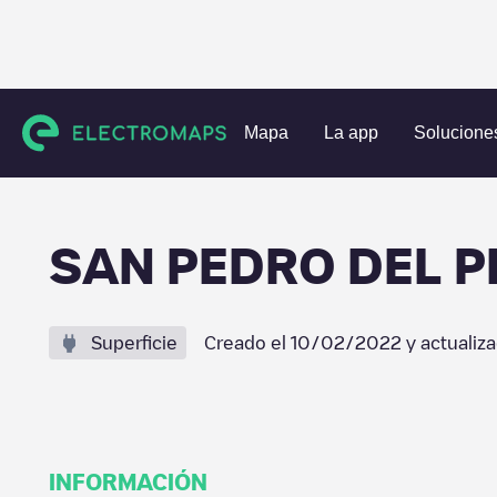
Estaciones de carga
España
Murcia
Los Sáez
SAN P
Mapa
La app
Solucione
SAN PEDRO DEL 
Superficie
Creado el
10/02/2022
y actualiz
INFORMACIÓN