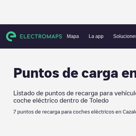
Estaciones de carga
España
Toledo
Cazalegas
Mapa
La app
Solucione
Puntos de carga e
Listado de puntos de recarga para vehícul
coche eléctrico dentro de
Toledo
7
puntos de recarga para coches eléctricos en
Cazal