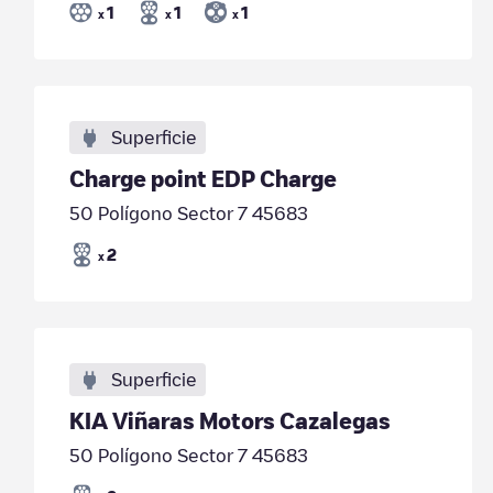
1
1
1
x
x
x
Superficie
Charge point EDP Charge
50 Polígono Sector 7 45683
2
x
Superficie
KIA Viñaras Motors Cazalegas
50 Polígono Sector 7 45683