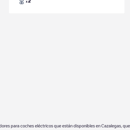
2
x
adores para coches eléctricos que están disponibles en
Cazalegas
, qu