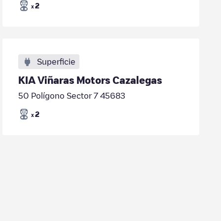
2
x
Superficie
KIA Viñaras Motors Cazalegas
50 Polígono Sector 7 45683
2
x