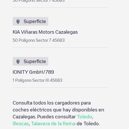
50 Polígono Sector 7 45683
Superficie
KIA Viñaras Motors Cazalegas
50 Polígono Sector 7 45683
Superficie
IONITY GmbH/789
1 Polígono Sector III 45683
Consulta todos los cargadores para
coches eléctricos que hay disponibles en
Cazalegas
. Puedes consultar
Toledo
,
Illescas
,
Talavera de la Reina
de
Toledo
.