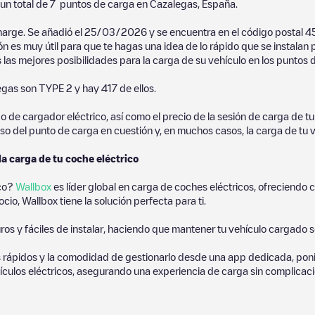
un total de
7
puntos de carga en
Cazalegas
,
España
.
harge
. Se añadió el
25/03/2026
y se encuentra en el código postal
4
ón es muy útil para que te hagas una idea de lo rápido que se instalan
 las mejores posibilidades para la carga de su vehículo en los puntos 
egas
son
TYPE 2
y hay
417
de ellos.
de cargador eléctrico, así como el precio de la sesión de carga de tu 
so del punto de carga en cuestión y, en muchos casos, la carga de tu v
la carga de tu coche eléctrico
ico?
Wallbox
es líder global en carga de coches eléctricos, ofreciend
io, Wallbox tiene la solución perfecta para ti.
os y fáciles de instalar, haciendo que mantener tu vehículo cargado 
 rápidos y la comodidad de gestionarlo desde una app dedicada, poni
culos eléctricos, asegurando una experiencia de carga sin complicaci