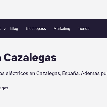
s
Blog
Electropass
Marketing
Tienda
n
Cazalegas
os eléctricos en
Cazalegas
,
España
. Además pu
egas