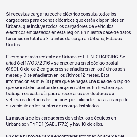
Si necesitas cargar tu coche eléctrico consulta todos los
cargadores para coches eléctricos que están disponibles en
Urbana
, que incluye todos los cargadores de vehículos
eléctricos emplazados en esta región. En nuestra base de datos
tenemos un total de
2
puntos de carga en
Urbana
,
Estados
Unidos
.
El cargador más reciente de
Urbana
es
ILLINI CHARGING
. Se
añadió el
17/03/2016
y se encuentra en el código postal
61801
.
0
de los
2
cargadores se añadieron en los últimos seis
meses y
0
se añadieron en los últimos 12 meses. Esta
información es muy útil para que te hagas una idea de lo rápido
que se instalan puntos de carga en
Urbana
. En Electromaps
trabajamos cada día para ofrecer a los conductores de
vehículos eléctricos las mejores posibilidades para la carga de
su vehículo en los puntos de recarga instalados.
La mayoría de los cargadores de vehículos eléctricos en
Urbana
son
TYPE 1 (SAE J1772)
y hay
10
de ellos.
En cada punto de carga encontrarás información acerca del