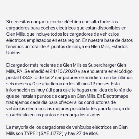
Si necesitas cargar tu coche eléctrico consulta todos los
cargadores para coches eléctricos que están disponibles en
Glen Mills
, que incluye todos los cargadores de vehículos
eléctricos emplazados en esta región. En nuestra base de datos
tenemos un total de
2
puntos de carga en
Glen Mills
,
Estados
Unidos
.
El cargador más reciente de
Glen Mills
es
Supercharger Glen
Mills, PA
. Se añadió el
24/10/2020
y se encuentra en el código
postal
19342
.
0
de los
2
cargadores se añadieron en los últimos
seis meses y
0
se añadieron en los últimos 12 meses. Esta
información es muy útil para que te hagas una idea de lo rápido
que se instalan puntos de carga en
Glen Mills
. En Electromaps
trabajamos cada día para ofrecer a los conductores de
vehículos eléctricos las mejores posibilidades para la carga de
su vehículo en los puntos de recarga instalados.
La mayoría de los cargadores de vehículos eléctricos en
Glen
Mills
son
TYPE 1 (SAE J1772)
y hay
27
de ellos.