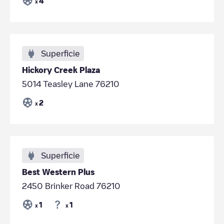
4
x
Superficie
Hickory Creek Plaza
5014 Teasley Lane 76210
2
x
Superficie
Best Western Plus
2450 Brinker Road 76210
1
1
x
x